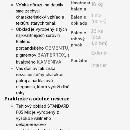
Hmotnosť
18 kg
Vďaka dôrazu na detaily
balenia
sme zachytili
1 m2
charakteristický vzhľad a
Balenie
(60 ks)
textúru starých tehál.
obkladu
Obklad je vyrobený z tých
26 ks
Balenie
najkvalitnejších surovín.
(cca
rohový
Bieleho
1,8 bm)
prvok
CEMENTU
portlandského
,
Exteriér
BAYFERROX
pigmentov
, a
–
Použitie
KAMENIVA
kvalitného
.
Interiér
Váš domov tak získa
nezameniteľný charakter,
pokoj a nadčasovú
eleganciu, ktorá vydrží dlhé
roky.
Praktické a odolné riešenie:
Tehlový obklad STANDARD
F05 Mix je vyrobený z
vysoko kvalitného
celoprierezovo