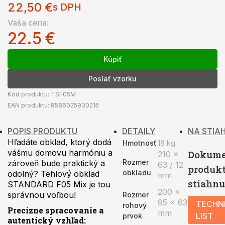
22,50
€
s DPH
Vaša cena:
22.5
€
Kúpiť
Poslať vzorku
Kód produktu:
TSF05M
EAN produktu:
8586025930215
POPIS PRODUKTU
DETAILY
NA STIA
Hľadáte obklad, ktorý dodá
Hmotnosť
18 kg
vášmu domovu harmóniu a
Dokume
210 x
Rozmer
zároveň bude praktický a
63 / 12
produk
obkladu
odolný? Tehlový obklad
mm
stiahnu
STANDARD F05 Mix je tou
200 x
správnou voľbou!
Rozmer
95 x 63
TECHN
rohový
Precízne spracovanie a
mm
LIST
prvok
autentický vzhľad: