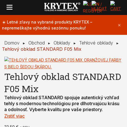
☀️ Letné zľavy na vybrané produkty KRYTEX –
OBKLADY
✕
nepremeškajte výhodnú sezónnu ponuku!
ZÁHRADNÝ PROGRAM
Domov
Obchod
Obklady
Tehlové obklady
▸
▸
▸
▸
Tehlový obklad STANDARD F05 Mix
PRÍSLUŠENSTVO
NOVINKY
Tehlový obklad STANDARD
F05 Mix
RIEŠENIA NA MIERU
Tehlový obklad STANDARD spojuje autentický vzhľad
tehly s modernou technológiou pre dlhotrvajúcu krásu
BLOG
a odolnosť. Vyberte kvalitu pre vaše priestory.
Zistiť viac
FAQ
22,50
€