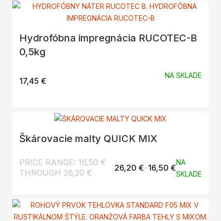
Hydrofóbna impregnácia RUCOTEC-B
0,5kg
NA SKLADE
17,45
€
Škárovacie malty QUICK MIX
PRICE RANGE: 16,50 €
NA
–
26,20
€
16,50
€
THROUGH 26,20 €
SKLADE