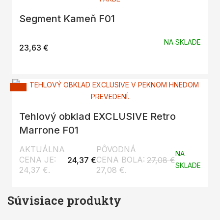
Segment Kameň F01
NA SKLADE
23,63
€
-10%
Tehlový obklad EXCLUSIVE Retro
Marrone F01
AKTUÁLNA
PÔVODNÁ
NA
CENA JE:
CENA BOLA:
24,37
€
27,08
€
SKLADE
24,37 €.
27,08 €.
Súvisiace produkty