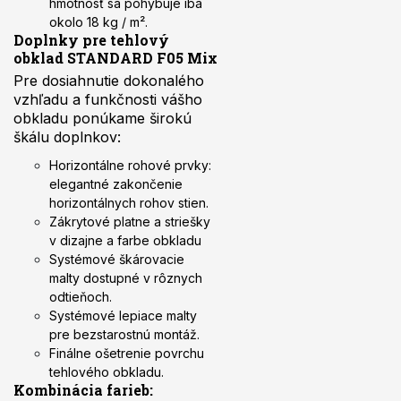
hmotnosť sa pohybuje iba
okolo 18 kg / m².
Doplnky pre tehlový
obklad STANDARD F05 Mix
Pre dosiahnutie dokonalého
vzhľadu a funkčnosti vášho
obkladu ponúkame širokú
škálu doplnkov:
Horizontálne rohové prvky:
elegantné zakončenie
horizontálnych rohov stien.
Zákrytové platne a striešky
v dizajne a farbe obkladu
Systémové škárovacie
malty dostupné v rôznych
odtieňoch.
Systémové lepiace malty
pre bezstarostnú montáž.
Finálne ošetrenie povrchu
tehlového obkladu.
Kombinácia farieb: