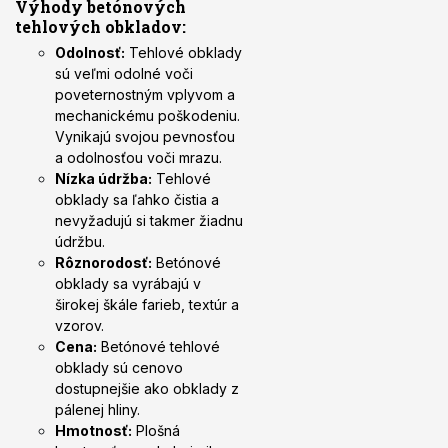
Výhody betónových
tehlových obkladov:
Odolnosť:
Tehlové obklady
sú veľmi odolné voči
poveternostným vplyvom a
mechanickému poškodeniu.
Vynikajú svojou pevnosťou
a odolnosťou voči mrazu.
Nízka údržba:
Tehlové
obklady sa ľahko čistia a
nevyžadujú si takmer žiadnu
údržbu.
Rôznorodosť:
Betónové
obklady sa vyrábajú v
širokej škále farieb, textúr a
vzorov.
Cena:
Betónové tehlové
obklady sú cenovo
dostupnejšie ako obklady z
pálenej hliny.
Hmotnosť:
Plošná