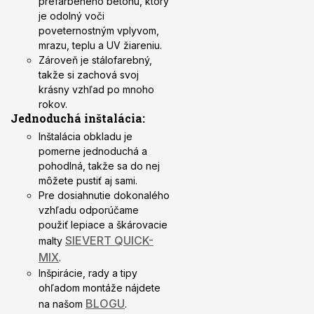
prefarbeného betónu, ktorý
je odolný voči
poveternostným vplyvom,
mrazu, teplu a UV žiareniu.
Zároveň je stálofarebný,
takže si zachová svoj
krásny vzhľad po mnoho
rokov.
Jednoduchá inštalácia:
Inštalácia obkladu je
pomerne jednoduchá a
pohodlná, takže sa do nej
môžete pustiť aj sami.
Pre dosiahnutie dokonalého
vzhľadu odporúčame
použiť lepiace a škárovacie
SIEVERT QUICK-
malty
MIX
.
Inšpirácie, rady a tipy
ohľadom montáže nájdete
BLOGU
na našom
.