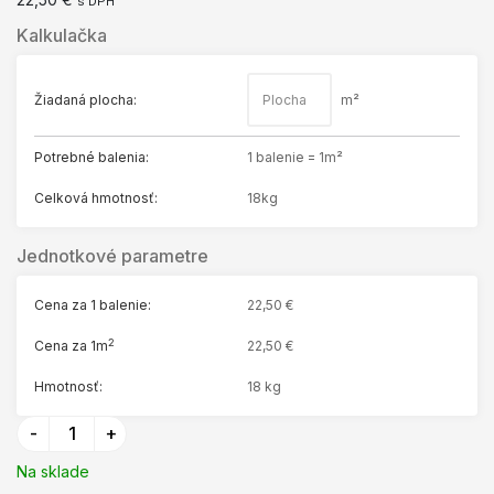
s DPH
Kalkulačka
KONTAKT
O NÁS
Žiadaná plocha:
m²
Potrebné balenia:
1
balenie
=
1
m²
Celková hmotnosť:
18
kg
Jednotkové parametre
Cena za 1 balenie:
22,50
€
2
Cena za 1m
22,50
€
Hmotnosť:
18 kg
Na sklade