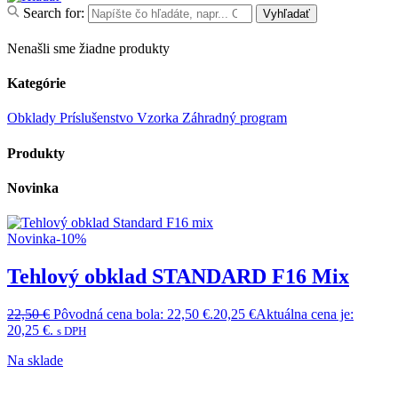
Search for:
Vyhľadať
Nenašli sme žiadne produkty
Kategórie
Obklady
Príslušenstvo
Vzorka
Záhradný program
Produkty
Novinka
Novinka
-10%
Tehlový obklad STANDARD F16 Mix
22,50
€
Pôvodná cena bola: 22,50 €.
20,25
€
Aktuálna cena je:
20,25 €.
s DPH
Na sklade