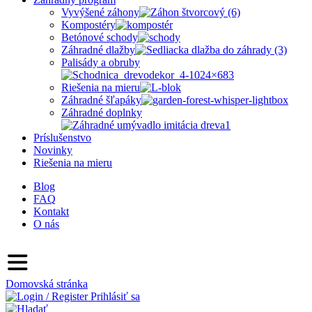
Vyvýšené záhony
Kompostéry
Betónové schody
Záhradné dlažby
Palisády a obruby
Riešenia na mieru
Záhradné šľapáky
Záhradné doplnky
Príslušenstvo
Novinky
Riešenia na mieru
Blog
FAQ
Kontakt
O nás
Domovská stránka
Prihlásiť sa