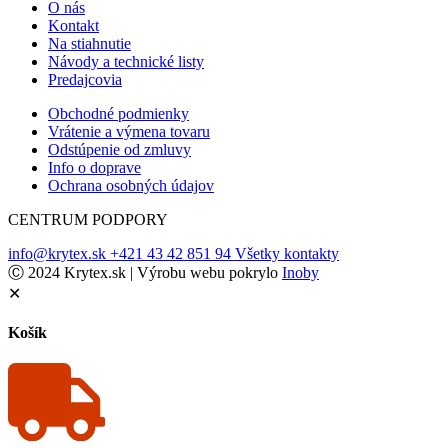
O nás
Kontakt
Na stiahnutie
Návody a technické listy
Predajcovia
Obchodné podmienky
Vrátenie a výmena tovaru
Odstúpenie od zmluvy
Info o doprave
Ochrana osobných údajov
CENTRUM PODPORY
info@krytex.sk
+421 43 42 851 94
Všetky kontakty
Ⓒ 2024 Krytex.sk | Výrobu webu pokrylo
Inoby
✕
Košík