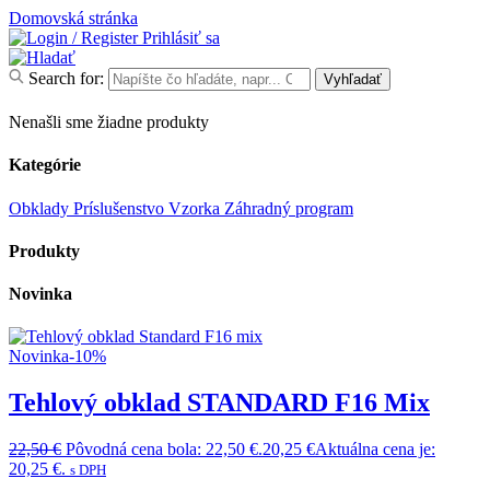
Domovská stránka
Prihlásiť sa
Search for:
Vyhľadať
Nenašli sme žiadne produkty
Kategórie
Obklady
Príslušenstvo
Vzorka
Záhradný program
Produkty
Novinka
Novinka
-10%
Tehlový obklad STANDARD F16 Mix
22,50
€
Pôvodná cena bola: 22,50 €.
20,25
€
Aktuálna cena je:
20,25 €.
s DPH