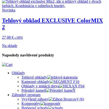
Novinka
Tehlový obklad EXCLUSIVE ColorMIX
2
27,08
€
s DPH
Na sklade
Naposledy navštívené produkty
Obklady
Tehlové obklady
Kamenné obklady
Obklady v imitácii dreva
Prírodný kameň
Záhradný program
Vyvýšené záhony
Kompostéry
Betónové schody