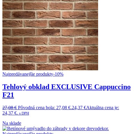
Najpredávanejšie produkty
-10%
Tehlový obklad EXCLUSIVE Cappuccino
F21
27,08
€
Pôvodná cena bola: 27,08 €.
24,37
€
Aktuálna cena je:
24,37 €.
s DPH
Na sklade
Najpredávanejšie produkty