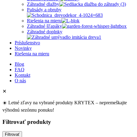
Záhradné dlažby
Palisády a obruby
Riešenia na mieru
Záhradné šľapáky
Záhradné doplnky
Príslušenstvo
Novinky
Riešenia na mieru
Blog
FAQ
Kontakt
O nás
✕
☀️ Letné zľavy na vybrané produkty KRYTEX – nepremeškajte
výhodnú sezónnu ponuku!
Filtrovať produkty
Filtrovať