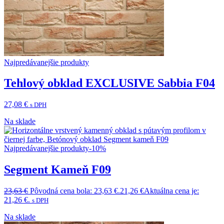
Najpredávanejšie produkty
Tehlový obklad EXCLUSIVE Sabbia F04
27,08
€
s DPH
Na sklade
Najpredávanejšie produkty
-10%
Segment Kameň F09
23,63
€
Pôvodná cena bola: 23,63 €.
21,26
€
Aktuálna cena je:
21,26 €.
s DPH
Na sklade