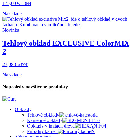
175,00
€
s DPH
Na sklade
Novinka
Tehlový obklad EXCLUSIVE ColorMIX
2
27,08
€
s DPH
Na sklade
Naposledy navštívené produkty
Obklady
Tehlové obklady
Kamenné obklady
Obklady v imitácii dreva
Prírodný kameň
Záhradný program