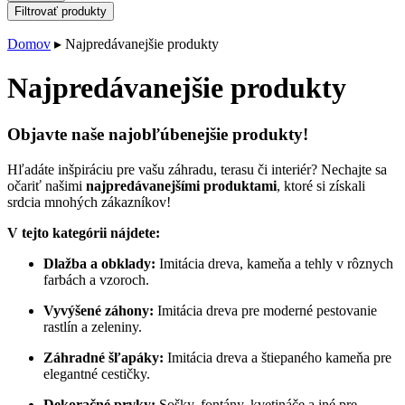
Filtrovať produkty
Domov
▸
Najpredávanejšie produkty
Najpredávanejšie produkty
Objavte naše najobľúbenejšie produkty!
Hľadáte inšpiráciu pre vašu záhradu, terasu či interiér? Nechajte sa
očariť našimi
najpredávanejšími produktami
, ktoré si získali
srdcia mnohých zákazníkov!
V tejto kategórii nájdete:
Dlažba a obklady:
Imitácia dreva, kameňa a tehly v rôznych
farbách a vzoroch.
Vyvýšené záhony:
Imitácia dreva pre moderné pestovanie
rastlín a zeleniny.
Záhradné šľapáky:
Imitácia dreva a štiepaného kameňa pre
elegantné cestičky.
Dekoračné prvky:
Sošky, fontány, kvetináče a iné pre