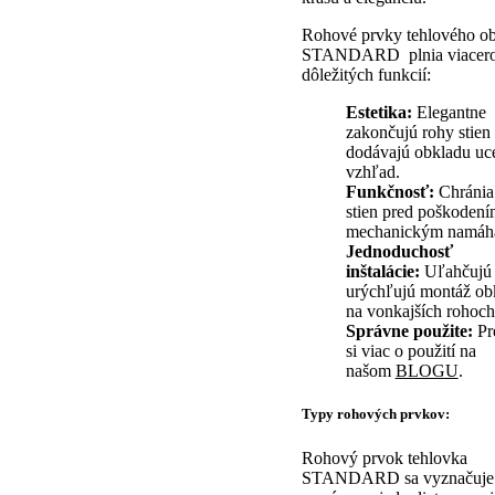
Rohové prvky tehlového o
STANDARD plnia viacer
dôležitých funkcií:
Estetika:
Elegantne
zakončujú rohy stien
dodávajú obkladu uc
vzhľad.
Funkčnosť:
Chránia
stien pred poškodení
mechanickým namáh
Jednoduchosť
inštalácie:
Uľahčujú
urýchľujú montáž ob
na vonkajších rohoch 
Správne použite:
Pre
si viac o použití na
našom
BLOGU
.
Typy rohových prvkov:
Rohový prvok tehlovka
STANDARD sa vyznačuje