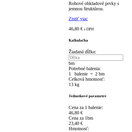
Rohové obkladové prvky s
jemnou štruktúrou.
Zistiť viac
46,80
€
s DPH
Kalkulačka
Žiadaná dĺžka:
bm
Potrebné balenia:
1
balenie
=
2
bm
Celková hmotnosť:
13
kg
Jednotkové parametre
Cena za 1 balenie:
46,80
€
Cena za 1bm
23,40
€
Hmotnosť: