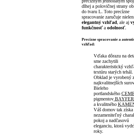
precíznym jednoliatym spo
dlhej a polovičnej strany o
do tvaru L. Toto precízne
spracovanie zaručuje nielen
elegantný vzhľad
, ale aj
v
funkčnosť
a
odolnosť
.
Precízne spracovanie a autent
vzhľad:
Vďaka dôrazu na det
sme zachytili
charakteristický vzhľ
textúru starých tehál.
Obklad je vyrobený z
najkvalitnejších surov
Bieleho
portlandského
CEM
pigmentov
BAYFE
a kvalitného
KAME
Váš domov tak získa
nezameniteľný charak
pokoj a nadčasovú
eleganciu, ktorá vydr
roky.