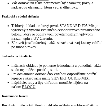
Váš domov tak získa nezameniteľný charakter, pokoj a
nadčasovú eleganciu, ktorá vydrží dlhé roky.
Praktické a odolné riešenie:
Tehlový obklad a rohový prvok STANDARD F05 Mix je
vyrobený z vysoko kvalitného celoprierezovo prefarbeného
betónu, ktorý je odolný voči poveternostným vplyvom,
mrazu, teplu a UV žiareniu.
Zároveň je stálofarebný, takže si zachová svoj krásny vzhľad
po mnoho rokov.
Jednoduchá inštalácia:
Inštalácia obkladu je pomerne jednoduchá a pohodlná, takže
sa do nej môžete pustiť aj sami.
Pre dosiahnutie dokonalého vzhľadu odporúčame použiť
lepiace a škárovacie malty
SIEVERT QUICK-MIX
.
Inšpirácie, rady a tipy ohľadom montáže nájdete na
našom
BLOGU
.
Kombinácia farieb:
Pre dosiahnutie originálneho vzhľadu môžete kombinovať rôzne