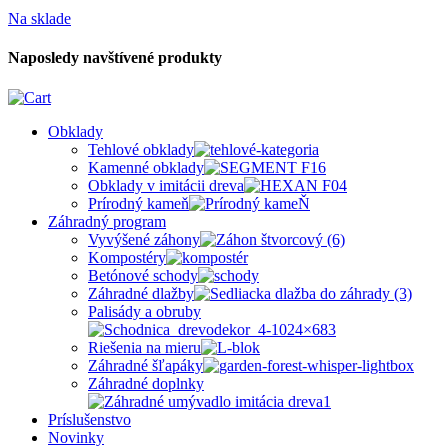
Na sklade
Naposledy navštívené produkty
Obklady
Tehlové obklady
Kamenné obklady
Obklady v imitácii dreva
Prírodný kameň
Záhradný program
Vyvýšené záhony
Kompostéry
Betónové schody
Záhradné dlažby
Palisády a obruby
Riešenia na mieru
Záhradné šľapáky
Záhradné doplnky
Príslušenstvo
Novinky