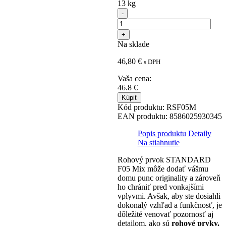
13 kg
Na sklade
46,80
€
s DPH
Vaša cena:
46.8
€
Kúpiť
Kód produktu:
RSF05M
EAN produktu:
8586025930345
Popis produktu
Detaily
Na stiahnutie
Rohový prvok STANDARD
F05 Mix môže dodať vášmu
domu punc originality a zároveň
ho chrániť pred vonkajšími
vplyvmi. Avšak, aby ste dosiahli
dokonalý vzhľad a funkčnosť, je
dôležité venovať pozornosť aj
detailom, ako sú
rohové prvky.