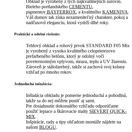
Obklad je vyrobený z tých najkvalitnejších surovín.
Bieleho portlandského
CEMENTU
,
pigmentov
BAYFERROX
, a kvalitného
KAMENIVA
.
Váš domov tak získa nezameniteľný charakter, pokoj a
nadčasovú eleganciu, ktorá vydrží dlhé roky.
Praktické a odolné riešenie:
Tehlový obklad a rohový prvok STANDARD F05 Mix
je vyrobený z vysoko kvalitného celoprierezovo
prefarbeného betónu, ktorý je odolný voči
poveternostným vplyvom, mrazu, teplu a UV žiareniu.
Zároveň je stálofarebný, takže si zachová svoj krásny
vzhľad po mnoho rokov.
Jednoduchá inštalácia:
Inštalácia obkladu je pomerne jednoduchá a pohodlná,
takže sa do nej môžete pustiť aj sami.
Pre dosiahnutie dokonalého vzhľadu odporúčame
použiť lepiace a škárovacie malty
SIEVERT QUICK-
MIX
.
Inšpirácie, rady a tipy ohľadom montáže nájdete na
našom
BLOGU
.