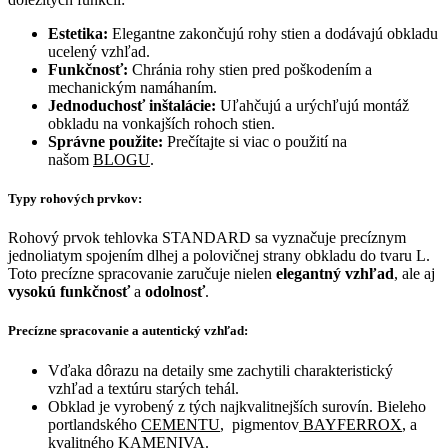
Estetika:
Elegantne zakončujú rohy stien a dodávajú obkladu
ucelený vzhľad.
Funkčnosť:
Chránia rohy stien pred poškodením a
mechanickým namáhaním.
Jednoduchosť inštalácie:
Uľahčujú a urýchľujú montáž
obkladu na vonkajších rohoch stien.
Správne použite:
Prečítajte si viac o použití na
našom
BLOGU
.
Typy rohových prvkov:
Rohový prvok tehlovka STANDARD sa vyznačuje precíznym
jednoliatym spojením dlhej a polovičnej strany obkladu do tvaru L.
Toto precízne spracovanie zaručuje nielen
elegantný vzhľad
, ale aj
vysokú funkčnosť
a
odolnosť
.
Precízne spracovanie a autentický vzhľad:
Vďaka dôrazu na detaily sme zachytili charakteristický
vzhľad a textúru starých tehál.
Obklad je vyrobený z tých najkvalitnejších surovín. Bieleho
portlandského
CEMENTU
, pigmentov
BAYFERROX
, a
kvalitného
KAMENIVA
.