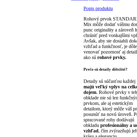
Popis produktu
Rohový prvok STANDAR
Mix môže dodať vášmu d
punc originality a zároveň 
chrániť pred vonkajšími vp
Avšak, aby ste dosiahli do
vzhľad a funkčnosť, je dôle
venovať pozornosť aj detai
ako sú
rohové prvky.
Prečo sú detaily dôležité?
Detaily sú súčasťou každej 
majú veľký vplyv na celk
dojem
. Rohové prvky v te
obklade nie sú len funkčný
prvkom, ale aj estetickým
detailom, ktorý môže váš pr
posunúť na novú úroveň. P
spracované rohy dodávajú
obkladu
profesionálny a u
vzhľad
, čím zvýrazňujú je
krásu a eleganciu.