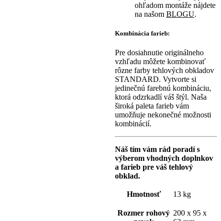
ohľadom montáže nájdete
na našom
BLOGU
.
Kombinácia farieb:
Pre dosiahnutie originálneho
vzhľadu môžete kombinovať
rôzne farby tehlových obkladov
STANDARD. Vytvorte si
jedinečnú farebnú kombináciu,
ktorá odzrkadlí váš štýl. Naša
široká paleta farieb vám
umožňuje nekonečné možnosti
kombinácií.
Náš tím vám rád poradí s
výberom vhodných doplnkov
a farieb pre váš tehlový
obklad.
Hmotnosť
13 kg
Rozmer rohový
200 x 95 x