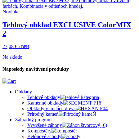
Novinka
Tehlový obklad EXCLUSIVE ColorMIX
2
27,08
€
s DPH
Na sklade
Naposledy navštívené produkty
Obklady
Tehlové obklady
Kamenné obklady
Obklady v imitácii dreva
Prírodný kameň
Záhradný program
Vyvýšené záhony
Kompostéry
Betónové schody