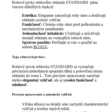
Rohové prvky tehlového obkladu STANDARD plnia
viacero dôležitých funkcií:
Estetika:
Elegantne zakončujú rohy stien a dodávajú
obkladu ucelený vzhľad.
Funkčnosť:
Chránia rohy stien pred poškodením a
mechanickým namáhaním.
Jednoduchosť inštalácie:
Uľahčujú a urýchľujú
montáž obkladu na vonkajších rohoch stien.
Správne použite:
Prečítajte si viac o použití na
našom
BLOGU
.
Typy rohových prvkov:
Rohový prvok tehlovka STANDARD sa vyznačuje
precíznym jednoliatym spojením dlhej a polovičnej strany
obkladu do tvaru L. Toto precízne spracovanie zaručuje
nielen
elegantný vzhľad
, ale aj
vysokú funkčnosť
a
odolnosť
.
Precízne spracovanie a autentický vzhľad:
Vďaka dôrazu na detaily sme zachytili charakteristický
vzhľad a textúru starých tehál.