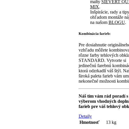
malty
SIEVERT QU
MIX
.
Inšpirácie, rady a tip
ohľadom montáže ná
na našom
BLOGU
.
Kombinácia farieb:
Pre dosiahnutie originálneh
vzhľadu môžete kombinov
rôzne farby tehlových obkl
STANDARD. Vytvorte si
jedinečnú farebnú kombinác
ktorá odzrkadlí váš štýl. Na
široká paleta farieb vám u
nekonečné možnosti kombin
Náš tím vám rád poradí s
výberom vhodných dopln
farieb pre váš tehlový obk
Detaily
Hmotnosť
13 kg