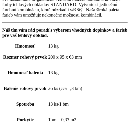
farby tehlových obkladov STANDARD. Vytvorte si jedinečnú
farebnú kombináciu, ktorá odzrkadlí váš štýl. Naša široká paleta
farieb vám umožňuje nekonečné možnosti kombinácií.
Náš tím vám rád poradí s výberom vhodných doplnkov a farieb
pre váš tehlový obklad.
Hmotnosť
13 kg
Rozmer rohový prvok
200 x 95 x 63 mm
Hmotnosť balenia
13 kg
Balenie rohový prvok
26 ks (cca 1,8 bm)
Spotreba
13 ks/1 bm
Porkytie
1bm = 0,33 m2