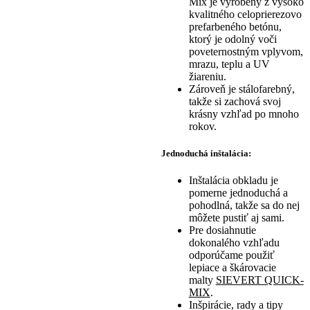
Mix je vyrobený z vysoko
kvalitného celoprierezovo
prefarbeného betónu,
ktorý je odolný voči
poveternostným vplyvom,
mrazu, teplu a UV
žiareniu.
Zároveň je stálofarebný,
takže si zachová svoj
krásny vzhľad po mnoho
rokov.
Jednoduchá inštalácia:
Inštalácia obkladu je
pomerne jednoduchá a
pohodlná, takže sa do nej
môžete pustiť aj sami.
Pre dosiahnutie
dokonalého vzhľadu
odporúčame použiť
lepiace a škárovacie
malty
SIEVERT QUICK-
MIX
.
Inšpirácie, rady a tipy