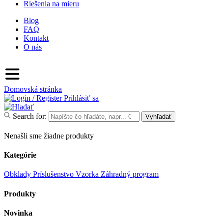
Riešenia na mieru
Blog
FAQ
Kontakt
O nás
Domovská stránka
Prihlásiť sa
Search for:
Vyhľadať
Nenašli sme žiadne produkty
Kategórie
Obklady
Príslušenstvo
Vzorka
Záhradný program
Produkty
Novinka