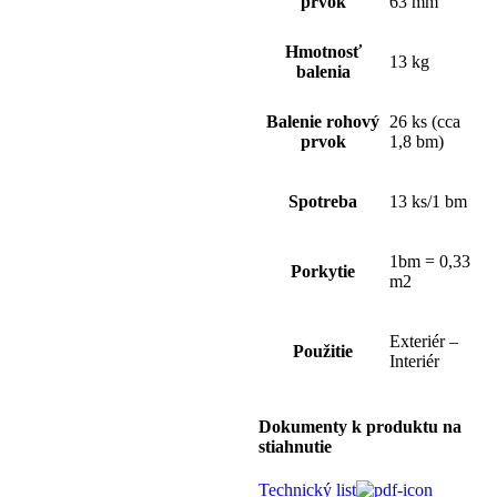
prvok
63 mm
Hmotnosť
13 kg
balenia
Balenie rohový
26 ks (cca
prvok
1,8 bm)
Spotreba
13 ks/1 bm
1bm = 0,33
Porkytie
m2
Exteriér –
Použitie
Interiér
Dokumenty k produktu na
stiahnutie
Technický list