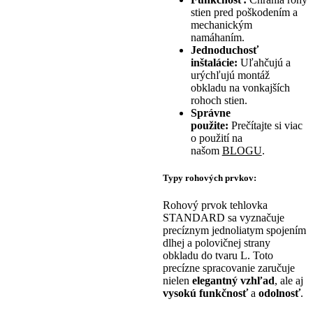
stien pred poškodením a
mechanickým
namáhaním.
Jednoduchosť
inštalácie:
Uľahčujú a
urýchľujú montáž
obkladu na vonkajších
rohoch stien.
Správne
použite:
Prečítajte si viac
o použití na
našom
BLOGU
.
Typy rohových prvkov:
Rohový prvok tehlovka
STANDARD sa vyznačuje
precíznym jednoliatym spojením
dlhej a polovičnej strany
obkladu do tvaru L. Toto
precízne spracovanie zaručuje
nielen
elegantný vzhľad
, ale aj
vysokú funkčnosť
a
odolnosť
.