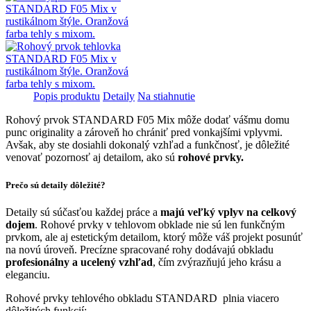
Popis produktu
Detaily
Na stiahnutie
Rohový prvok STANDARD F05 Mix môže dodať vášmu domu
punc originality a zároveň ho chrániť pred vonkajšími vplyvmi.
Avšak, aby ste dosiahli dokonalý vzhľad a funkčnosť, je dôležité
venovať pozornosť aj detailom, ako sú
rohové prvky.
Prečo sú detaily dôležité?
Detaily sú súčasťou každej práce a
majú veľký vplyv na celkový
dojem
. Rohové prvky v tehlovom obklade nie sú len funkčným
prvkom, ale aj estetickým detailom, ktorý môže váš projekt posunúť
na novú úroveň. Precízne spracované rohy dodávajú obkladu
profesionálny a ucelený vzhľad
, čím zvýrazňujú jeho krásu a
eleganciu.
Rohové prvky tehlového obkladu STANDARD plnia viacero
dôležitých funkcií: