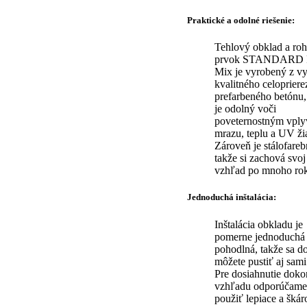
Praktické a odolné riešenie:
Tehlový obklad a ro
prvok STANDARD 
Mix je vyrobený z v
kvalitného celoprier
prefarbeného betónu,
je odolný voči
poveternostným vpl
mrazu, teplu a UV ži
Zároveň je stálofareb
takže si zachová svoj
vzhľad po mnoho ro
Jednoduchá inštalácia:
Inštalácia obkladu je
pomerne jednoduchá
pohodlná, takže sa do
môžete pustiť aj sami
Pre dosiahnutie doko
vzhľadu odporúčame
použiť lepiace a škár