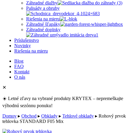
Záhradné dlažby
Palisády a obruby
Riešenia na mieru
Záhradné šľapáky
Záhradné doplnky
Príslušenstvo
Novinky
Riešenia na mieru
Blog
FAQ
Kontakt
O nás
✕
☀️ Letné zľavy na vybrané produkty KRYTEX – nepremeškajte
výhodnú sezónnu ponuku!
Domov
▸
Obchod
▸
Obklady
▸
Tehlové obklady
▸
Rohový prvok
tehlovka STANDARD F05 Mix