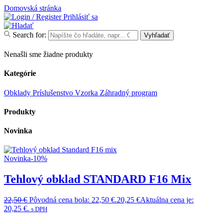
Domovská stránka
Prihlásiť sa
Search for:
Vyhľadať
Nenašli sme žiadne produkty
Kategórie
Obklady
Príslušenstvo
Vzorka
Záhradný program
Produkty
Novinka
Novinka
-10%
Tehlový obklad STANDARD F16 Mix
22,50
€
Pôvodná cena bola: 22,50 €.
20,25
€
Aktuálna cena je:
20,25 €.
s DPH