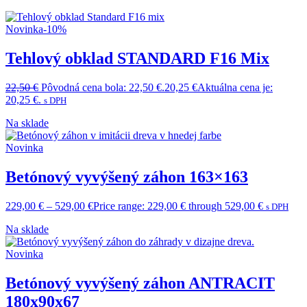
Novinka
-10%
Tehlový obklad STANDARD F16 Mix
22,50
€
Pôvodná cena bola: 22,50 €.
20,25
€
Aktuálna cena je:
20,25 €.
s DPH
Na sklade
Novinka
Betónový vyvýšený záhon 163×163
229,00
€
–
529,00
€
Price range: 229,00 € through 529,00 €
s DPH
Na sklade
Novinka
Betónový vyvýšený záhon ANTRACIT
180x90x67