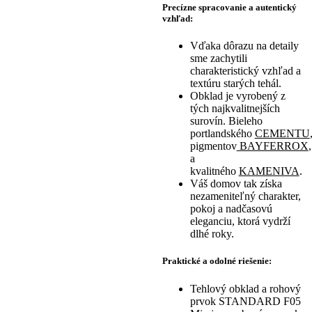
Precízne spracovanie a autentický
vzhľad:
Vďaka dôrazu na detaily
sme zachytili
charakteristický vzhľad a
textúru starých tehál.
Obklad je vyrobený z
tých najkvalitnejších
surovín. Bieleho
portlandského
CEMENTU
pigmentov
BAYFERROX
,
a
kvalitného
KAMENIVA
.
Váš domov tak získa
nezameniteľný charakter,
pokoj a nadčasovú
eleganciu, ktorá vydrží
dlhé roky.
Praktické a odolné riešenie:
Tehlový obklad a rohový
prvok STANDARD F05