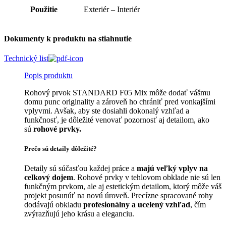
Použitie
Exteriér – Interiér
Dokumenty k produktu na stiahnutie
Technický list
Popis produktu
Rohový prvok STANDARD F05 Mix môže dodať vášmu
domu punc originality a zároveň ho chrániť pred vonkajšími
vplyvmi. Avšak, aby ste dosiahli dokonalý vzhľad a
funkčnosť, je dôležité venovať pozornosť aj detailom, ako
sú
rohové prvky.
Prečo sú detaily dôležité?
Detaily sú súčasťou každej práce a
majú veľký vplyv na
celkový dojem
. Rohové prvky v tehlovom obklade nie sú len
funkčným prvkom, ale aj estetickým detailom, ktorý môže váš
projekt posunúť na novú úroveň. Precízne spracované rohy
dodávajú obkladu
profesionálny a ucelený vzhľad
, čím
zvýrazňujú jeho krásu a eleganciu.