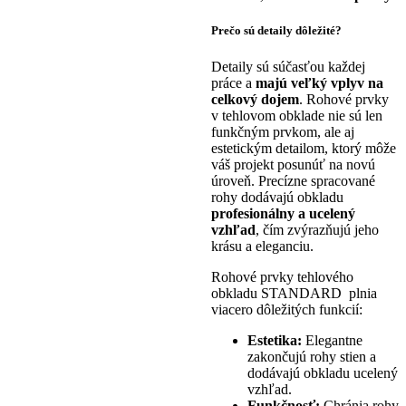
Prečo sú detaily dôležité?
Detaily sú súčasťou každej
práce a
majú veľký vplyv na
celkový dojem
. Rohové prvky
v tehlovom obklade nie sú len
funkčným prvkom, ale aj
estetickým detailom, ktorý môže
váš projekt posunúť na novú
úroveň. Precízne spracované
rohy dodávajú obkladu
profesionálny a ucelený
vzhľad
, čím zvýrazňujú jeho
krásu a eleganciu.
Rohové prvky tehlového
obkladu STANDARD plnia
viacero dôležitých funkcií:
Estetika:
Elegantne
zakončujú rohy stien a
dodávajú obkladu ucelený
vzhľad.
Funkčnosť:
Chránia rohy