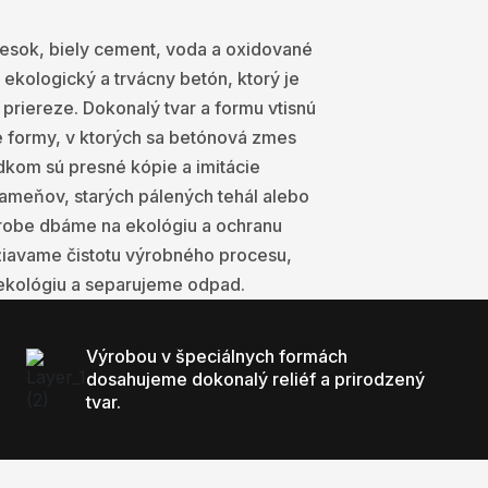
iesok, biely cement, voda a oxidované
 ekologický a trvácny betón, ktorý je
priereze. Dokonalý tvar a formu vtisnú
é formy, v ktorých sa betónová zmes
dkom sú presné kópie a imitácie
ameňov, starých pálených tehál alebo
ýrobe dbáme na ekológiu a ochranu
žiavame čistotu výrobného procesu,
ekológiu a separujeme odpad.
Výrobou v špeciálnych formách
dosahujeme dokonalý reliéf a prirodzený
tvar.