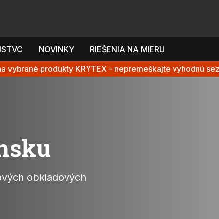
NSTVO
NOVINKY
RIEŠENIA NA MIERU
 na vybrané produkty KRYTEX – nepremeškajte výhodnú se
ensku
nových obkladových