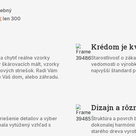
vebný
len 300
K
Krédom je kv
a chytiť reálne vzorky
Starostlivosť o zák
 škárovacích mált, vzorky
vedomosti o výrob
tových striešok. Radi Vám
najvyšší štandard p
 Váš dom, alebo záhradu.
Dizajn a rôz
iešenie detailov a výber
Štruktúra a povrch 
mala vytúžený vzhľad s
dokonalej harmónii s
starého dreva vyro