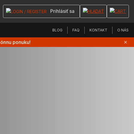
Prihlásiť sa
BLOG
FAQ
KONTAKT
O NÁS
zónnu ponuku!
✕