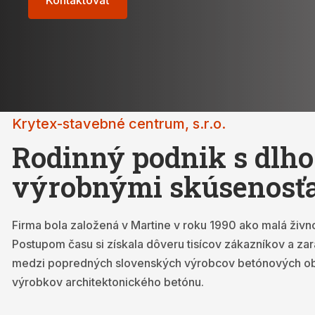
Kontaktovať
FAQ
KONTAKT
O NÁS
Krytex-stavebné centrum, s.r.o.
Rodinný podnik s dlh
výrobnými skúsenosť
Firma bola založená v Martine v roku 1990 ako malá živno
Postupom času si získala dôveru tisícov zákazníkov a zar
medzi popredných slovenských výrobcov betónových o
výrobkov architektonického betónu.