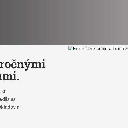
oročnými
ami.
sť.
adila sa
bkladov a