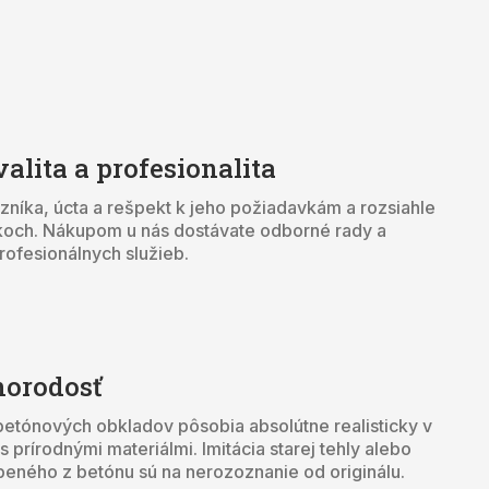
alita a profesionalita
azníka, úcta a rešpekt k jeho požiadavkám a rozsiahle
koch. Nákupom u nás dostávate odborné rady a
rofesionálnych služieb.
norodosť
betónových obkladov pôsobia absolútne realisticky v
 prírodnými materiálmi. Imitácia starej tehly alebo
beného z betónu sú na nerozoznanie od originálu.