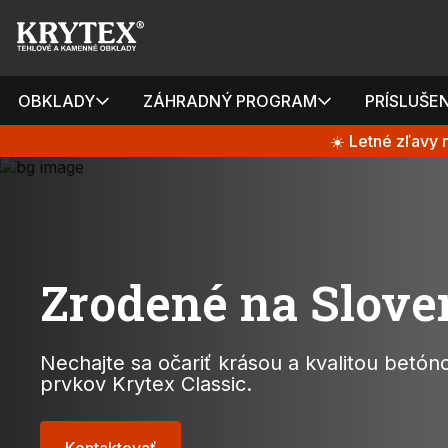
OBKLADY
ZÁHRADNÝ PROGRAM
PRÍSLUŠE
☀️ Letné zľavy
OBKLADY
ZÁHRADNÝ PROGRAM
PRÍSLUŠENSTVO
Zrodené na Slov
NOVINKY
Nechajte sa očariť krásou a kvalitou betó
RIEŠENIA NA MIERU
prvkov Krytex Classic.
BLOG