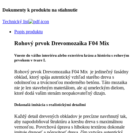
Dokumenty k produktu na stiahnutie
Technický list
Popis produktu
Rohový prvok Drevomozaika F04 Mix
Vneste do vášho interiéru alebo exteriéru krásu a históriu s r
ohovým
prvokom v tvare L
Rohový prvok Drevomozaika F04 Mix je jedinečný fasádny
obklad, ktorý spája autentický vzhľad starého dreva s
odolnosťou a trvácnosťou moderného betónu. Táto mozaika
nie je len stavebným materiálom, ale aj umeleckým dielom,
ktoré dodá vašim stenám neopakovateľný dizajn.
Dokonalá imitácia s realistickými detailmi
Každý detail drevených obkladov je precízne navrhnutý tak,
aby napodobňoval štruktúru a kresbu dreva s maximálnou
vernosťou. Povrchová úprava s hlbokou textúrou dokonale
imituje drsnosť a pórovitosť dreva, čím vytvára autentický