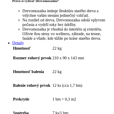
Prečo si vybrať Drevomozaiku?
Drevomozaika imituje štruktúru starého dreva a
vdýchne vašim stenám jedinečný vzhľad.
Na rozdiel od dreva, Drevomozaika odolá vplyvom
počasia a vydrží roky bez údržby.
Drevomozaika je vhodná do interiéru aj exteriéru.
Oživte ňou steny vo wellness, záhrade, na terase,
fasáde a všade, kde túžite po kráse starého dreva.
Detaily
Hmotnosť
22 kg
Rozmer rohový prvok
210 x 90 x 143 mm
Hmotnosť balenia
22 kg
Balenie rohový prvok
12 ks (cca 1,7 bm)
Prekrytie
1 bm = 0,3 m2
Spotreba
7 ks/1 bm