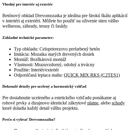
Vhodný pre interiér aj exteriér
Betónový obklad Drevomozaika je ideálna pre širokú škálu aplikácií
v interiéri aj exteriéri. Môžete ho použiť na oživenie stien vášho
wellnessu, záhrady, terasy či fasády.
Základné technické parametre:
Typ obkladu: Celoprierezovo prefarbený betón
Imitácia: Mozaika starých drevených dosiek
Montáž: Bezškárová montáž
Vlastnosti: Mrazuvzdorný, odolný a trvácny
Použitie: Interiér/exteriér
Odporúčaná lepiaca malta:
QUICK MIX RKS (C2TES1)
Dokonalé detaily pre ucelený a harmonický vzhľad
Pre dosiahnutie uceleného a estetického vzhľadu ponúkame aj
rohové prvky a dizajnovo identické zákrytové
platne
, alebo
schody
ktoré doladia každý detail vášho projektu.
Prečo si vybrať Drevomozaiku?