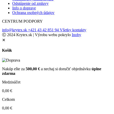
Odstúpenie od zmluvy
Info o doprave
Ochrana osobných údajov
CENTRUM PODPORY
info@krytex.sk
+421 43 42 851 94
Všetky kontakty
Ⓒ 2024 Krytex.sk | Výrobu webu pokrylo
Inoby
✕
Košík
Nakúp ešte za
500,00
€
a nechaj si doručiť objednávku
úplne
zdarma
Medzisúčet
0,00
€
Celkom
0,00
€