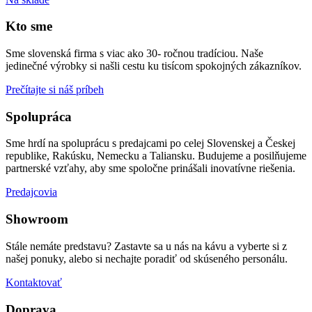
Kto sme
Sme slovenská firma s viac ako 30- ročnou tradíciou. Naše
jedinečné výrobky si našli cestu ku tisícom spokojných zákazníkov.
Prečítajte si náš príbeh
Spolupráca
Sme hrdí na spoluprácu s predajcami po celej Slovenskej a Českej
republike, Rakúsku, Nemecku a Taliansku. Budujeme a posilňujeme
partnerské vzťahy, aby sme spoločne prinášali inovatívne riešenia.
Predajcovia
Showroom
Stále nemáte predstavu? Zastavte sa u nás na kávu a vyberte si z
našej ponuky, alebo si nechajte poradiť od skúseného personálu.
Kontaktovať
Doprava