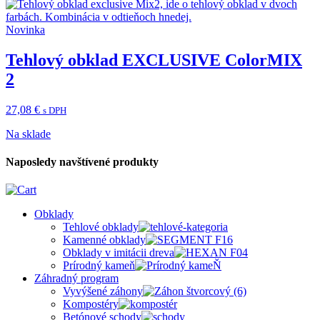
Novinka
Tehlový obklad EXCLUSIVE ColorMIX
2
27,08
€
s DPH
Na sklade
Naposledy navštívené produkty
Obklady
Tehlové obklady
Kamenné obklady
Obklady v imitácii dreva
Prírodný kameň
Záhradný program
Vyvýšené záhony
Kompostéry
Betónové schody