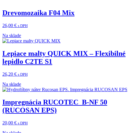
Drevomozaika F04 Mix
26,00
€
s DPH
Na sklade
Lepiace malty QUICK MIX – Flexibilné
lepidlo C2TE S1
26,20
€
s DPH
Na sklade
Impregnácia RUCOTEC B-NF 50
(RUCOSAN EPS)
20,00
€
s DPH
Na sklade