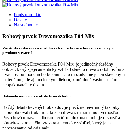
Popis produktu
Detaily
Na stiahnutie
Rohový prvok Drevomozaika F04 Mix
Vneste do vášho interiéru alebo exteriéru krásu a históriu s r
ohovým
prvokom v tvare L
Rohový prvok Drevomozaika F04 Mix je jedinečný fasádny
obklad, ktorý spája autentický vzhľad starého dreva s odolnosťou a
trvácnosťou moderného betónu. Táto mozaika nie je len stavebným
materiálom, ale aj umeleckým dielom, ktoré dodá vašim stenám
neopakovateľný dizajn.
Dokonalá imitácia s realistickými detailmi
Každý detail drevených obkladov je precízne navrhnutý tak, aby
napodobňoval štruktúru a kresbu dreva s maximálnou vernosťou.
Povrchová úprava s hlbokou textúrou dokonale imituje drsnosť a
pórovitosť dreva, čím vytvára autentický vzhľad, ktorý je na
nerozoznanie od originálu.