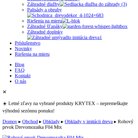
Záhradné dlažby
Palisády a obruby
Riešenia na mieru
Záhradné šľapáky
Záhradné doplnky
Príslušenstvo
Novinky
Riešenia na mieru
Blog
FAQ
Kontakt
O nás
✕
☀️ Letné zľavy na vybrané produkty KRYTEX – nepremeškajte
výhodnú sezónnu ponuku!
Domov
▸
Obchod
▸
Obklady
▸
Obklady v imitácii dreva
▸
Rohový
prvok Drevomozaika F04 Mix