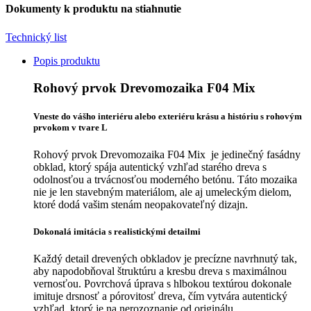
Dokumenty k produktu na stiahnutie
Technický list
Popis produktu
Rohový prvok Drevomozaika F04 Mix
Vneste do vášho interiéru alebo exteriéru krásu a históriu s r
ohovým
prvokom v tvare L
Rohový prvok Drevomozaika F04 Mix je jedinečný fasádny
obklad, ktorý spája autentický vzhľad starého dreva s
odolnosťou a trvácnosťou moderného betónu. Táto mozaika
nie je len stavebným materiálom, ale aj umeleckým dielom,
ktoré dodá vašim stenám neopakovateľný dizajn.
Dokonalá imitácia s realistickými detailmi
Každý detail drevených obkladov je precízne navrhnutý tak,
aby napodobňoval štruktúru a kresbu dreva s maximálnou
vernosťou. Povrchová úprava s hlbokou textúrou dokonale
imituje drsnosť a pórovitosť dreva, čím vytvára autentický
vzhľad, ktorý je na nerozoznanie od originálu.