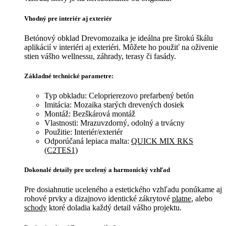
Vhodný pre interiér aj exteriér
Betónový obklad Drevomozaika je ideálna pre širokú škálu
aplikácií v interiéri aj exteriéri. Môžete ho použiť na oživenie
stien vášho wellnessu, záhrady, terasy či fasády.
Základné technické parametre:
Typ obkladu: Celoprierezovo prefarbený betón
Imitácia: Mozaika starých drevených dosiek
Montáž: Bezškárová montáž
Vlastnosti: Mrazuvzdorný, odolný a trvácny
Použitie: Interiér/exteriér
Odporúčaná lepiaca malta:
QUICK MIX RKS
(C2TES1)
Dokonalé detaily pre ucelený a harmonický vzhľad
Pre dosiahnutie uceleného a estetického vzhľadu ponúkame aj
rohové prvky a dizajnovo identické zákrytové
platne
, alebo
schody
ktoré doladia každý detail vášho projektu.