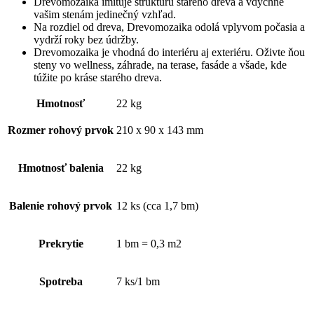
Drevomozaika imituje štruktúru starého dreva a vdýchne
vašim stenám jedinečný vzhľad.
Na rozdiel od dreva, Drevomozaika odolá vplyvom počasia a
vydrží roky bez údržby.
Drevomozaika je vhodná do interiéru aj exteriéru. Oživte ňou
steny vo wellness, záhrade, na terase, fasáde a všade, kde
túžite po kráse starého dreva.
Hmotnosť
22 kg
Rozmer rohový prvok
210 x 90 x 143 mm
Hmotnosť balenia
22 kg
Balenie rohový prvok
12 ks (cca 1,7 bm)
Prekrytie
1 bm = 0,3 m2
Spotreba
7 ks/1 bm