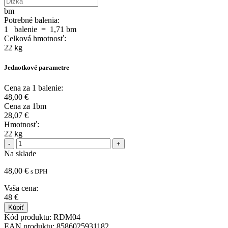
bm
Potrebné balenia:
1
balenie
=
1,71
bm
Celková hmotnosť:
22
kg
Jednotkové parametre
Cena za 1 balenie:
48,00
€
Cena za 1bm
28,07
€
Hmotnosť:
22 kg
Na sklade
48,00
€
s DPH
Vaša cena:
48
€
Kúpiť
Kód produktu:
RDM04
EAN produktu:
8586025931182