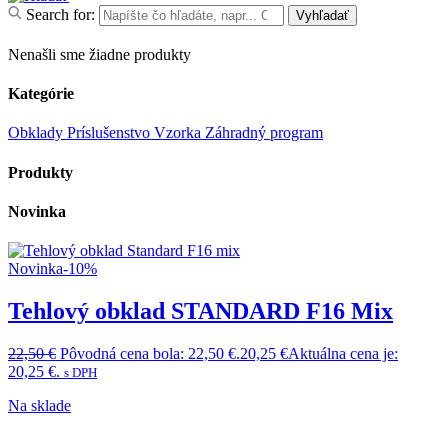
Search for:
Vyhľadať
Nenašli sme žiadne produkty
Kategórie
Obklady
Príslušenstvo
Vzorka
Záhradný program
Produkty
Novinka
Novinka
-10%
Tehlový obklad STANDARD F16 Mix
22,50
€
Pôvodná cena bola: 22,50 €.
20,25
€
Aktuálna cena je:
20,25 €.
s DPH
Na sklade