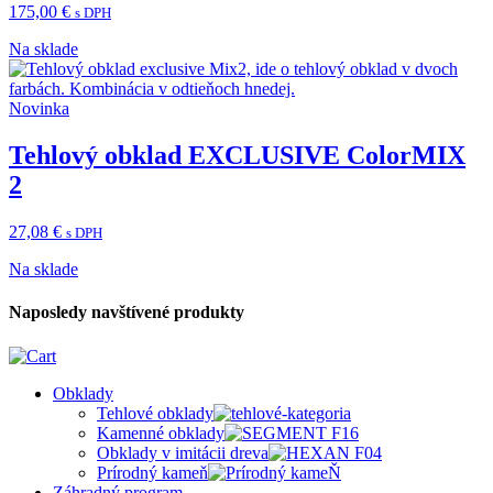
175,00
€
s DPH
Na sklade
Novinka
Tehlový obklad EXCLUSIVE ColorMIX
2
27,08
€
s DPH
Na sklade
Naposledy navštívené produkty
Obklady
Tehlové obklady
Kamenné obklady
Obklady v imitácii dreva
Prírodný kameň
Záhradný program