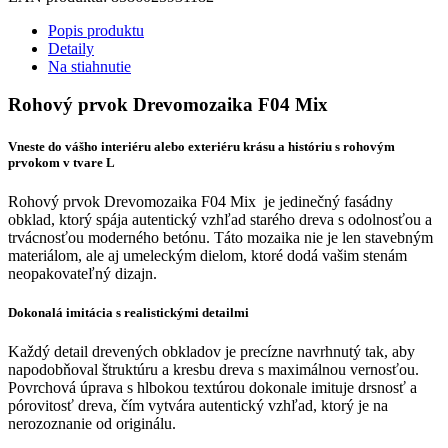
Popis produktu
Detaily
Na stiahnutie
Rohový prvok Drevomozaika F04 Mix
Vneste do vášho interiéru alebo exteriéru krásu a históriu s r
ohovým
prvokom v tvare L
Rohový prvok Drevomozaika F04 Mix je jedinečný fasádny
obklad, ktorý spája autentický vzhľad starého dreva s odolnosťou a
trvácnosťou moderného betónu. Táto mozaika nie je len stavebným
materiálom, ale aj umeleckým dielom, ktoré dodá vašim stenám
neopakovateľný dizajn.
Dokonalá imitácia s realistickými detailmi
Každý detail drevených obkladov je precízne navrhnutý tak, aby
napodobňoval štruktúru a kresbu dreva s maximálnou vernosťou.
Povrchová úprava s hlbokou textúrou dokonale imituje drsnosť a
pórovitosť dreva, čím vytvára autentický vzhľad, ktorý je na
nerozoznanie od originálu.