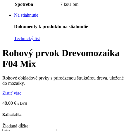
Spotreba
7 ks/1 bm
Na stiahnutie
Dokumenty k produktu na stiahnutie
Technický list
Rohový prvok Drevomozaika
F04 Mix
Rohové obkladové prvky s prirodzenou štruktúrou dreva, uložené
do mozaiky.
Zistiť viac
48,00
€
s DPH
Kalkulačka
Žiadaná dĺžka: