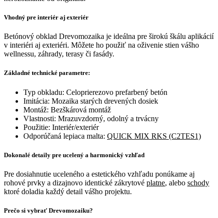
Vhodný pre interiér aj exteriér
Betónový obklad Drevomozaika je ideálna pre širokú škálu aplikácií
v interiéri aj exteriéri. Môžete ho použiť na oživenie stien vášho
wellnessu, záhrady, terasy či fasády.
Základné technické parametre:
Typ obkladu: Celoprierezovo prefarbený betón
Imitácia: Mozaika starých drevených dosiek
Montáž: Bezškárová montáž
Vlastnosti: Mrazuvzdorný, odolný a trvácny
Použitie: Interiér/exteriér
Odporúčaná lepiaca malta:
QUICK MIX RKS (C2TES1)
Dokonalé detaily pre ucelený a harmonický vzhľad
Pre dosiahnutie uceleného a estetického vzhľadu ponúkame aj
rohové prvky a dizajnovo identické zákrytové
platne
, alebo
schody
ktoré doladia každý detail vášho projektu.
Prečo si vybrať Drevomozaiku?