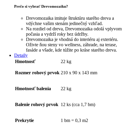
Prečo si vybrať Drevomozaiku?
Drevomozaika imituje štruktúru starého dreva a
vdýchne vašim stenám jedinečný vzhľad.
Na rozdiel od dreva, Drevomozaika odolá vplyvom
počasia a vydrží roky bez údržby.
Drevomozaika je vhodná do interiéru aj exteriéru.
Oživte ňou steny vo wellness, záhrade, na terase,
fasáde a všade, kde túžite po kráse starého dreva.
Detaily
Hmotnosť
22 kg
Rozmer rohový prvok
210 x 90 x 143 mm
Hmotnosť balenia
22 kg
Balenie rohový prvok
12 ks (cca 1,7 bm)
Prekrytie
1 bm = 0,3 m2