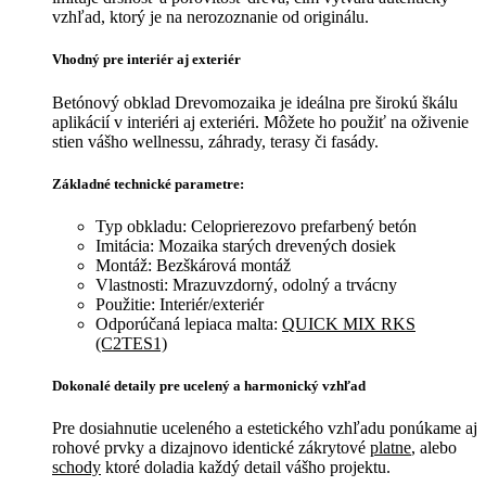
vzhľad, ktorý je na nerozoznanie od originálu.
Vhodný pre interiér aj exteriér
Betónový obklad Drevomozaika je ideálna pre širokú škálu
aplikácií v interiéri aj exteriéri. Môžete ho použiť na oživenie
stien vášho wellnessu, záhrady, terasy či fasády.
Základné technické parametre:
Typ obkladu: Celoprierezovo prefarbený betón
Imitácia: Mozaika starých drevených dosiek
Montáž: Bezškárová montáž
Vlastnosti: Mrazuvzdorný, odolný a trvácny
Použitie: Interiér/exteriér
Odporúčaná lepiaca malta:
QUICK MIX RKS
(C2TES1)
Dokonalé detaily pre ucelený a harmonický vzhľad
Pre dosiahnutie uceleného a estetického vzhľadu ponúkame aj
rohové prvky a dizajnovo identické zákrytové
platne
, alebo
schody
ktoré doladia každý detail vášho projektu.