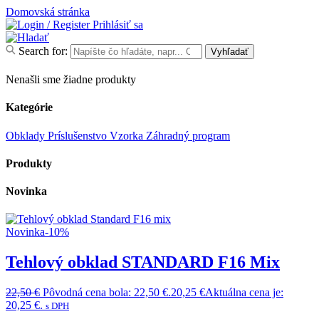
Domovská stránka
Prihlásiť sa
Search for:
Vyhľadať
Nenašli sme žiadne produkty
Kategórie
Obklady
Príslušenstvo
Vzorka
Záhradný program
Produkty
Novinka
Novinka
-10%
Tehlový obklad STANDARD F16 Mix
22,50
€
Pôvodná cena bola: 22,50 €.
20,25
€
Aktuálna cena je:
20,25 €.
s DPH