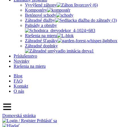
Vyvýšené záhony
Kompostéry
Betónové schody
Záhradné dlažby
Palisády a obruby
Riešenia na mieru
Záhradné šľapáky
Záhradné doplnky
Príslušenstvo
Novinky
Riešenia na mieru
Blog
FAQ
Kontakt
O nás
Domovská stránka
Prihlásiť sa