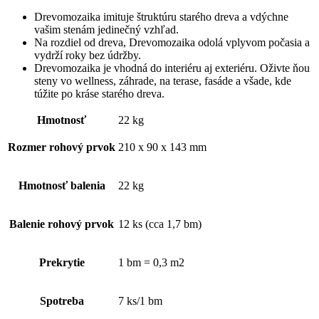
Drevomozaika imituje štruktúru starého dreva a vdýchne
vašim stenám jedinečný vzhľad.
Na rozdiel od dreva, Drevomozaika odolá vplyvom počasia a
vydrží roky bez údržby.
Drevomozaika je vhodná do interiéru aj exteriéru. Oživte ňou
steny vo wellness, záhrade, na terase, fasáde a všade, kde
túžite po kráse starého dreva.
Hmotnosť
22 kg
Rozmer rohový prvok
210 x 90 x 143 mm
Hmotnosť balenia
22 kg
Balenie rohový prvok
12 ks (cca 1,7 bm)
Prekrytie
1 bm = 0,3 m2
Spotreba
7 ks/1 bm