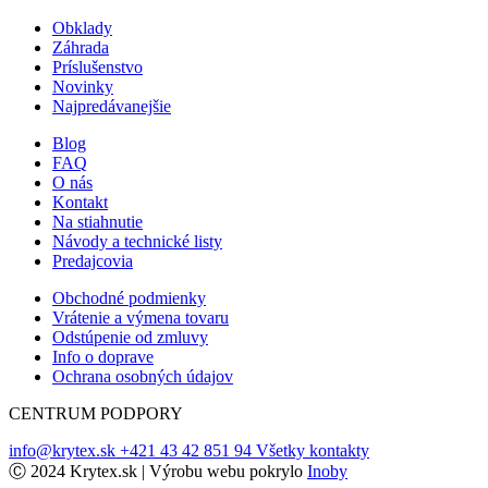
Obklady
Záhrada
Príslušenstvo
Novinky
Najpredávanejšie
Blog
FAQ
O nás
Kontakt
Na stiahnutie
Návody a technické listy
Predajcovia
Obchodné podmienky
Vrátenie a výmena tovaru
Odstúpenie od zmluvy
Info o doprave
Ochrana osobných údajov
CENTRUM PODPORY
info@krytex.sk
+421 43 42 851 94
Všetky kontakty
Ⓒ 2024 Krytex.sk | Výrobu webu pokrylo
Inoby