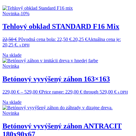
Novinka
-10%
Tehlový obklad STANDARD F16 Mix
22,50
€
Pôvodná cena bola: 22,50 €.
20,25
€
Aktuálna cena je:
20,25 €.
s DPH
Na sklade
Novinka
Betónový vyvýšený záhon 163×163
229,00
€
–
529,00
€
Price range: 229,00 € through 529,00 €
s DPH
Na sklade
Novinka
Betónový vyvýšený záhon ANTRACIT
180x90x67