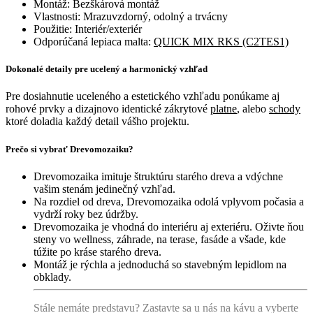
Montáž: Bezškárová montáž
Vlastnosti: Mrazuvzdorný, odolný a trvácny
Použitie: Interiér/exteriér
Odporúčaná lepiaca malta:
QUICK MIX RKS (C2TES1)
Dokonalé detaily pre ucelený a harmonický vzhľad
Pre dosiahnutie uceleného a estetického vzhľadu ponúkame aj
rohové prvky a dizajnovo identické zákrytové
platne
, alebo
schody
ktoré doladia každý detail vášho projektu.
Prečo si vybrať Drevomozaiku?
Drevomozaika imituje štruktúru starého dreva a vdýchne
vašim stenám jedinečný vzhľad.
Na rozdiel od dreva, Drevomozaika odolá vplyvom počasia a
vydrží roky bez údržby.
Drevomozaika je vhodná do interiéru aj exteriéru. Oživte ňou
steny vo wellness, záhrade, na terase, fasáde a všade, kde
túžite po kráse starého dreva.
Montáž je rýchla a jednoduchá so stavebným lepidlom na
obklady.
Stále nemáte predstavu? Zastavte sa u nás na kávu a vyberte