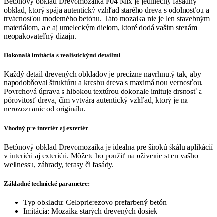
Betónový obklad Drevomozaika F04 Mix je jedinečný fasádny
obklad, ktorý spája autentický vzhľad starého dreva s odolnosťou a
trvácnosťou moderného betónu. Táto mozaika nie je len stavebným
materiálom, ale aj umeleckým dielom, ktoré dodá vašim stenám
neopakovateľný dizajn.
Dokonalá imitácia s realistickými detailmi
Každý detail drevených obkladov je precízne navrhnutý tak, aby
napodobňoval štruktúru a kresbu dreva s maximálnou vernosťou.
Povrchová úprava s hlbokou textúrou dokonale imituje drsnosť a
pórovitosť dreva, čím vytvára autentický vzhľad, ktorý je na
nerozoznanie od originálu.
Vhodný pre interiér aj exteriér
Betónový obklad Drevomozaika je ideálna pre širokú škálu aplikácií
v interiéri aj exteriéri. Môžete ho použiť na oživenie stien vášho
wellnessu, záhrady, terasy či fasády.
Základné technické parametre:
Typ obkladu: Celoprierezovo prefarbený betón
Imitácia: Mozaika starých drevených dosiek