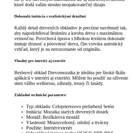
ktoré dodá vašim stenám neopakovateľný dizajn.
Dokonalá imitácia s realistickými detailmi
Každý detail drevených obkladov je precízne navrhnutý tak,
aby napodobňoval štruktúru a kresbu dreva s maximálnou
vernosťou. Povrchová úprava s hlbokou textúrou dokonale
imituje drsnosť a pórovitosť dreva, čím vytvára autentický
vzhľad, ktorý je na nerozoznanie od originálu.
Vhodný pre interiér aj exteriér
Betónový obklad Drevomozaika je ideálna pre širokú škálu
aplikácií v interiéri aj exteriéri. Môžete ho použiť na oživenie
stien vášho wellnessu, záhrady, terasy či fasády.
Základné technické parametre:
Typ obkladu: Celoprierezovo prefarbený betón
Imitácia: Mozaika starých drevených dosiek
Montáž: Bezškárová montáž
Vlastnosti: Mrazuvzdorný, odolný a trvácny
Použitie: Interiér/exteriér