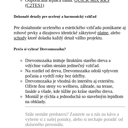
Odporúčaná lepiaca malta:
QUICK MIX RKS
(C2TES1)
Dokonalé detaily pre ucelený a harmonický vzhľad
Pre dosiahnutie uceleného a estetického vzhľadu ponúkame aj
rohové prvky a dizajnovo identické zákrytové
platne
, alebo
schody
ktoré doladia každý detail vášho projektu.
Prečo si vybrať Drevomozaiku?
Drevomozaika imituje štruktúru starého dreva a
vdýchne vašim stenám jedinečný vzhľad.
Na rozdiel od dreva, Drevomozaika odolá vplyvom
počasia a vydrží roky bez údržby.
Drevomozaika je vhodná do interiéru aj exteriéru.
Oživte ňou steny vo wellness, záhrade, na terase,
fasáde a všade, kde túžite po kráse starého dreva.
Montáž je rýchla a jednoduchá so stavebným lepidlom
na obklady.
Stále nemáte predstavu? Zastavte sa u nás na kávu a
vyberte si z našej ponuky, alebo si nechajte poradiť od
skúseného personálu.