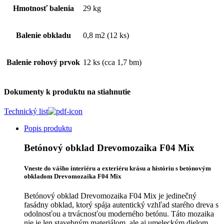
Hmotnosť balenia
29 kg
Balenie obkladu
0,8 m2 (12 ks)
Balenie rohový prvok
12 ks (cca 1,7 bm)
Dokumenty k produktu na stiahnutie
Technický list
Popis produktu
Betónový obklad Drevomozaika F04 Mix
Vneste do vášho interiéru a exteriéru krásu a históriu s betónovým
obkladom Drevomozaika F04 Mix
Betónový obklad Drevomozaika F04 Mix je jedinečný
fasádny obklad, ktorý spája autentický vzhľad starého dreva s
odolnosťou a trvácnosťou moderného betónu. Táto mozaika
nie je len stavebným materiálom, ale aj umeleckým dielom,