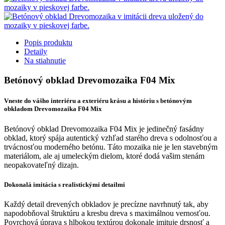
Popis produktu
Detaily
Na stiahnutie
Betónový obklad Drevomozaika F04 Mix
Vneste do vášho interiéru a exteriéru krásu a históriu s betónovým
obkladom Drevomozaika F04 Mix
Betónový obklad Drevomozaika F04 Mix je jedinečný fasádny
obklad, ktorý spája autentický vzhľad starého dreva s odolnosťou a
trvácnosťou moderného betónu. Táto mozaika nie je len stavebným
materiálom, ale aj umeleckým dielom, ktoré dodá vašim stenám
neopakovateľný dizajn.
Dokonalá imitácia s realistickými detailmi
Každý detail drevených obkladov je precízne navrhnutý tak, aby
napodobňoval štruktúru a kresbu dreva s maximálnou vernosťou.
Povrchová úprava s hlbokou textúrou dokonale imituje drsnosť a