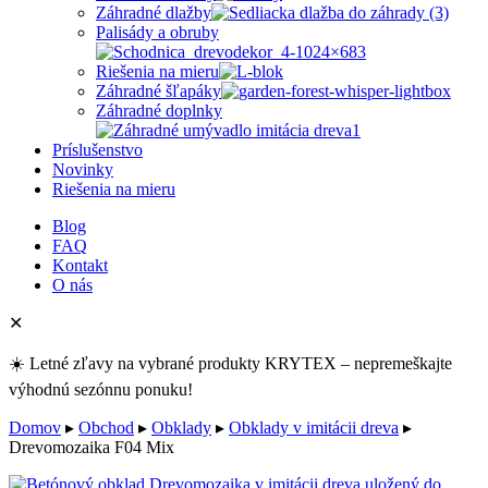
Záhradné dlažby
Palisády a obruby
Riešenia na mieru
Záhradné šľapáky
Záhradné doplnky
Príslušenstvo
Novinky
Riešenia na mieru
Blog
FAQ
Kontakt
O nás
✕
☀️ Letné zľavy na vybrané produkty KRYTEX – nepremeškajte
výhodnú sezónnu ponuku!
Domov
▸
Obchod
▸
Obklady
▸
Obklady v imitácii dreva
▸
Drevomozaika F04 Mix