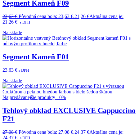
Segment Kameň F09
23,63
€
Pôvodná cena bola: 23,63 €.
21,26
€
Aktuálna cena je:
21,26 €.
s DPH
Na sklade
Segment Kameň F01
23,63
€
s DPH
Na sklade
Najpredávanejšie produkty
-10%
Tehlový obklad EXCLUSIVE Cappuccino
F21
27,08
€
Pôvodná cena bola: 27,08 €.
24,37
€
Aktuálna cena je:
24,37 €.
s DPH