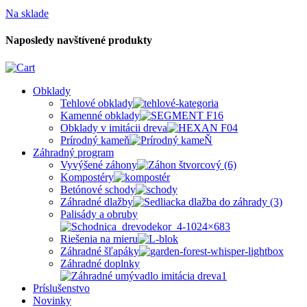
Na sklade
Naposledy navštívené produkty
Obklady
Tehlové obklady
Kamenné obklady
Obklady v imitácii dreva
Prírodný kameň
Záhradný program
Vyvýšené záhony
Kompostéry
Betónové schody
Záhradné dlažby
Palisády a obruby
Riešenia na mieru
Záhradné šľapáky
Záhradné doplnky
Príslušenstvo
Novinky