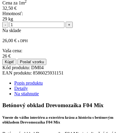
2
Cena za 1m
32,50
€
Hmotnosť:
29 kg
Na sklade
26,00
€
s DPH
Vaša cena:
26
€
Kúpiť
Poslať vzorku
Kód produktu:
DM04
EAN produktu:
8586025931151
Popis produktu
Detaily
Na stiahnutie
Betónový obklad Drevomozaika F04 Mix
Vneste do vášho interiéru a exteriéru krásu a históriu s betónovým
obkladom Drevomozaika F04 Mix