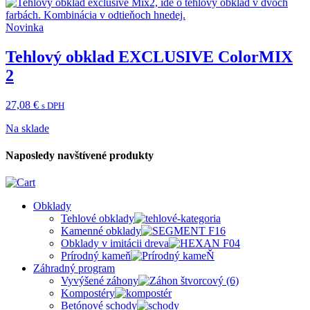
Novinka
Tehlový obklad EXCLUSIVE ColorMIX
2
27,08
€
s DPH
Na sklade
Naposledy navštívené produkty
Obklady
Tehlové obklady
Kamenné obklady
Obklady v imitácii dreva
Prírodný kameň
Záhradný program
Vyvýšené záhony
Kompostéry
Betónové schody