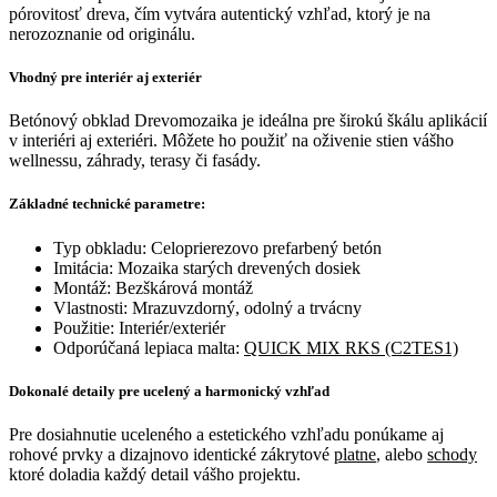
pórovitosť dreva, čím vytvára autentický vzhľad, ktorý je na
nerozoznanie od originálu.
Vhodný pre interiér aj exteriér
Betónový obklad Drevomozaika je ideálna pre širokú škálu aplikácií
v interiéri aj exteriéri. Môžete ho použiť na oživenie stien vášho
wellnessu, záhrady, terasy či fasády.
Základné technické parametre:
Typ obkladu: Celoprierezovo prefarbený betón
Imitácia: Mozaika starých drevených dosiek
Montáž: Bezškárová montáž
Vlastnosti: Mrazuvzdorný, odolný a trvácny
Použitie: Interiér/exteriér
Odporúčaná lepiaca malta:
QUICK MIX RKS (C2TES1)
Dokonalé detaily pre ucelený a harmonický vzhľad
Pre dosiahnutie uceleného a estetického vzhľadu ponúkame aj
rohové prvky a dizajnovo identické zákrytové
platne
, alebo
schody
ktoré doladia každý detail vášho projektu.