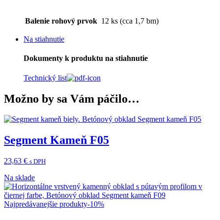
Balenie rohový prvok
12 ks (cca 1,7 bm)
Na stiahnutie
Dokumenty k produktu na stiahnutie
Technický list
Možno by sa Vám páčilo…
Segment Kameň F05
23,63
€
s DPH
Na sklade
Najpredávanejšie produkty
-10%