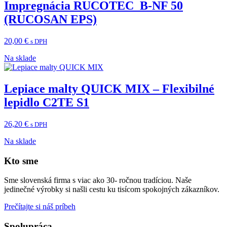
Impregnácia RUCOTEC B-NF 50
(RUCOSAN EPS)
20,00
€
s DPH
Na sklade
Lepiace malty QUICK MIX – Flexibilné
lepidlo C2TE S1
26,20
€
s DPH
Na sklade
Kto sme
Sme slovenská firma s viac ako 30- ročnou tradíciou. Naše
jedinečné výrobky si našli cestu ku tisícom spokojných zákazníkov.
Prečítajte si náš príbeh
Spolupráca