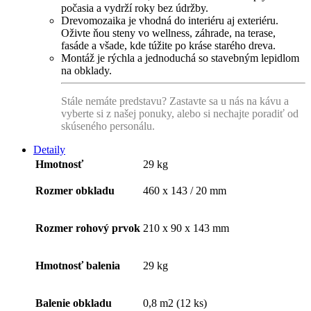
počasia a vydrží roky bez údržby.
Drevomozaika je vhodná do interiéru aj exteriéru.
Oživte ňou steny vo wellness, záhrade, na terase,
fasáde a všade, kde túžite po kráse starého dreva.
Montáž je rýchla a jednoduchá so stavebným lepidlom
na obklady.
Stále nemáte predstavu? Zastavte sa u nás na kávu a
vyberte si z našej ponuky, alebo si nechajte poradiť od
skúseného personálu.
Detaily
Hmotnosť
29 kg
Rozmer obkladu
460 x 143 / 20 mm
Rozmer rohový prvok
210 x 90 x 143 mm
Hmotnosť balenia
29 kg
Balenie obkladu
0,8 m2 (12 ks)