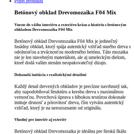
Popis produktu
Betónový obklad Drevomozaika F04 Mix
Vneste do vášho interiéru a exteriéru krásu a históriu s betónovým
obkladom Drevomozaika F04 Mix
Betónový obklad Drevomozaika F04 Mix je jedinečný
fasádny obklad, ktorý spája autentický vzhľad starého dreva s
odolnosťou a trvácnosťou moderného betónu. Táto mozaika
nie je len stavebným materiálom, ale aj umeleckým dielom,
ktoré dodá vašim stenám neopakovateľný dizajn.
Dokonalá imitácia s realistickými detailmi
Každý detail drevených obkladov je precízne navrhnutý tak,
aby napodobňoval štruktúru a kresbu dreva s maximálnou
vernosťou. Povrchová úprava s hlbokou textúrou dokonale
imituje drsnosť a pórovitosť dreva, čím vytvára autentický
vzhľad, ktorý je na nerozoznanie od originálu.
Vhodný pre interiér aj exteriér
Betónový obklad Drevomozaika je ideálna pre širokú škálu