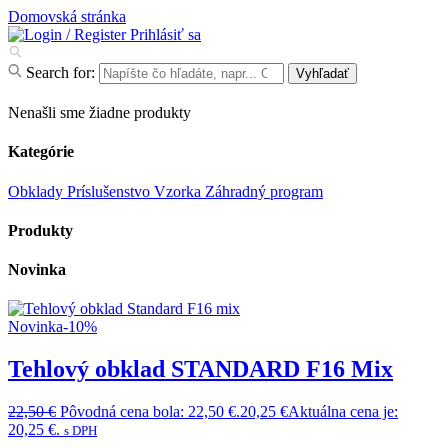
Domovská stránka
Prihlásiť sa
Search for:
Vyhľadať
Nenašli sme žiadne produkty
Kategórie
Obklady
Príslušenstvo
Vzorka
Záhradný program
Produkty
Novinka
Novinka
-10%
Tehlový obklad STANDARD F16 Mix
22,50
€
Pôvodná cena bola: 22,50 €.
20,25
€
Aktuálna cena je:
20,25 €.
s DPH