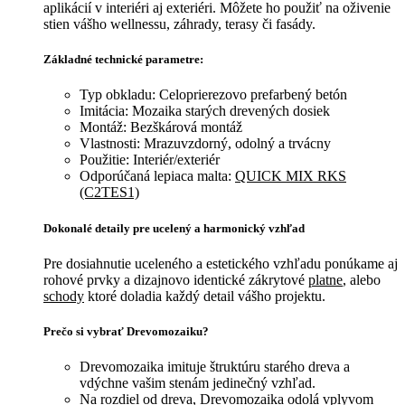
aplikácií v interiéri aj exteriéri. Môžete ho použiť na oživenie
stien vášho wellnessu, záhrady, terasy či fasády.
Základné technické parametre:
Typ obkladu: Celoprierezovo prefarbený betón
Imitácia: Mozaika starých drevených dosiek
Montáž: Bezškárová montáž
Vlastnosti: Mrazuvzdorný, odolný a trvácny
Použitie: Interiér/exteriér
Odporúčaná lepiaca malta:
QUICK MIX RKS
(C2TES1)
Dokonalé detaily pre ucelený a harmonický vzhľad
Pre dosiahnutie uceleného a estetického vzhľadu ponúkame aj
rohové prvky a dizajnovo identické zákrytové
platne
, alebo
schody
ktoré doladia každý detail vášho projektu.
Prečo si vybrať Drevomozaiku?
Drevomozaika imituje štruktúru starého dreva a
vdýchne vašim stenám jedinečný vzhľad.
Na rozdiel od dreva, Drevomozaika odolá vplyvom