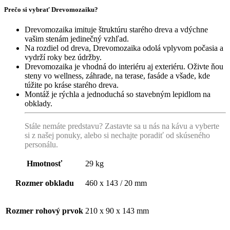
Prečo si vybrať Drevomozaiku?
Drevomozaika imituje štruktúru starého dreva a vdýchne
vašim stenám jedinečný vzhľad.
Na rozdiel od dreva, Drevomozaika odolá vplyvom počasia a
vydrží roky bez údržby.
Drevomozaika je vhodná do interiéru aj exteriéru. Oživte ňou
steny vo wellness, záhrade, na terase, fasáde a všade, kde
túžite po kráse starého dreva.
Montáž je rýchla a jednoduchá so stavebným lepidlom na
obklady.
Stále nemáte predstavu? Zastavte sa u nás na kávu a vyberte
si z našej ponuky, alebo si nechajte poradiť od skúseného
personálu.
Hmotnosť
29 kg
Rozmer obkladu
460 x 143 / 20 mm
Rozmer rohový prvok
210 x 90 x 143 mm