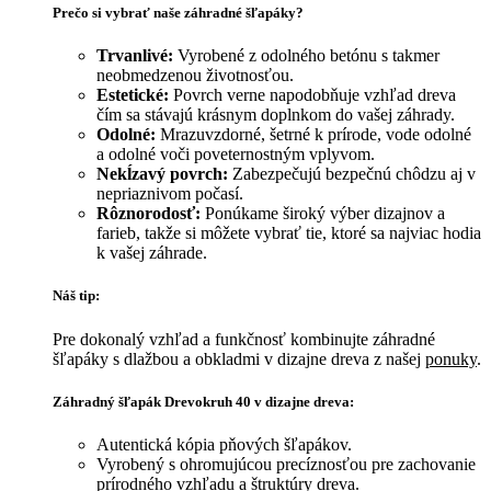
Prečo si vybrať naše záhradné šľapáky?
Trvanlivé:
Vyrobené z odolného betónu s takmer
neobmedzenou životnosťou.
Estetické:
Povrch verne napodobňuje vzhľad dreva
čím sa stávajú krásnym doplnkom do vašej záhrady.
Odolné:
Mrazuvzdorné, šetrné k prírode, vode odolné
a odolné voči poveternostným vplyvom.
Nekĺzavý povrch:
Zabezpečujú bezpečnú chôdzu aj v
nepriaznivom počasí.
Rôznorodosť:
Ponúkame široký výber dizajnov a
farieb, takže si môžete vybrať tie, ktoré sa najviac hodia
k vašej záhrade.
Náš tip:
Pre dokonalý vzhľad a funkčnosť kombinujte záhradné
šľapáky s dlažbou a obkladmi v dizajne dreva z našej
ponuky
.
Záhradný šľapák Drevokruh 40 v dizajne dreva:
Autentická kópia pňových šľapákov.
Vyrobený s ohromujúcou precíznosťou pre zachovanie
prírodného vzhľadu a štruktúry dreva.