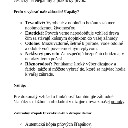
cestičky na elegantný a praktický prvok.
Prečo si vybrať naše záhradné šľapáky?
Trvanlivé:
Vyrobené z odolného betónu s takmer
neobmedzenou životnosťou.
Estetické:
Povrch verne napodobňuje vzhľad dreva
čím sa stávajú krásnym doplnkom do vašej záhrady.
Odolné:
Mrazuvzdorné, šetrné k prírode, vode odolné
a odolné voči poveternostným vplyvom.
Nekĺzavý povrch:
Zabezpečujú bezpečnú chôdzu aj v
nepriaznivom počasí.
Rôznorodosť:
Ponúkame široký výber dizajnov a
farieb, takže si môžete vybrať tie, ktoré sa najviac hodia
k vašej záhrade.
Náš tip:
Pre dokonalý vzhľad a funkčnosť kombinujte záhradné
šľapáky s dlažbou a obkladmi v dizajne dreva z našej
ponuky
.
Záhradný šľapák Drevokruh 40 v dizajne dreva:
Autentická kópia pňových šľapákov.