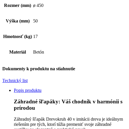
Rozmer (mm)
ø 450
Výška (mm)
50
Hmotnosť (kg)
17
Materiál
Betón
Dokumenty k produktu na stiahnutie
Technický list
Popis produktu
Záhradné šľapáky: Váš chodník v harmónii s
prírodou
Záhradný šľapák Drevokruh 40 v imitácii dreva je ideálnym
riešením pre tých, ktorí túžia premeniť svoje záhradné