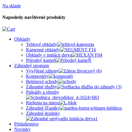
Na sklade
Naposledy navštívené produkty
Obklady
Tehlové obklady
Kamenné obklady
Obklady v imitácii dreva
Prírodný kameň
Záhradný program
Vyvýšené záhony
Kompostéry
Betónové schody
Záhradné dlažby
Palisády a obruby
Riešenia na mieru
Záhradné šľapáky
Záhradné doplnky
Príslušenstvo
Novinky