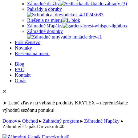
Záhradné dlažby
Palisády a obruby
Riešenia na mieru
Záhradné šľapáky
Záhradné doplnky
Príslušenstvo
Novinky
Riešenia na mieru
Blog
FAQ
Kontakt
O nás
✕
☀️ Letné zľavy na vybrané produkty KRYTEX – nepremeškajte
výhodnú sezónnu ponuku!
Domov
▸
Obchod
▸
Záhradný program
▸
Záhradné šľapáky
▸
Záhradný šľapák Drevokruh 40