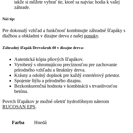
takže si môžete vybrať tie, ktoré sa najviac hodia k vašej
záhrade.
Náš tip:
Pre dokonalý vzhľad a funkčnosť kombinujte záhradné šľapáky s
dlažbou a obkladmi v dizajne dreva z našej
ponuky
.
Záhradný šľapák Drevokruh 40 v dizajne dreva:
Autentická kópia pňových šľapákov.
Vyrobený s ohromujúcou precíznosťou pre zachovanie
prírodného vzhľadu a štruktúry dreva.
Krásny a odolný doplnok pre každý exteriérový priestor.
Spojenie štýlu a prírodného dizajnu.
Bezkonkurenčná hodnota v kombinácii s trvanlivosťou
betónu.
Povrch šľapákov je možné ošetriť hydrofóbnym náterom
RUCOSAN EPS
.
Farba
Hnedá