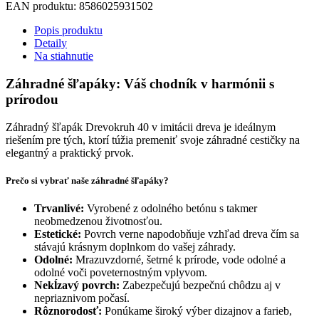
EAN produktu:
8586025931502
Popis produktu
Detaily
Na stiahnutie
Záhradné šľapáky: Váš chodník v harmónii s
prírodou
Záhradný šľapák Drevokruh 40 v imitácii dreva je ideálnym
riešením pre tých, ktorí túžia premeniť svoje záhradné cestičky na
elegantný a praktický prvok.
Prečo si vybrať naše záhradné šľapáky?
Trvanlivé:
Vyrobené z odolného betónu s takmer
neobmedzenou životnosťou.
Estetické:
Povrch verne napodobňuje vzhľad dreva čím sa
stávajú krásnym doplnkom do vašej záhrady.
Odolné:
Mrazuvzdorné, šetrné k prírode, vode odolné a
odolné voči poveternostným vplyvom.
Nekĺzavý povrch:
Zabezpečujú bezpečnú chôdzu aj v
nepriaznivom počasí.
Rôznorodosť:
Ponúkame široký výber dizajnov a farieb,