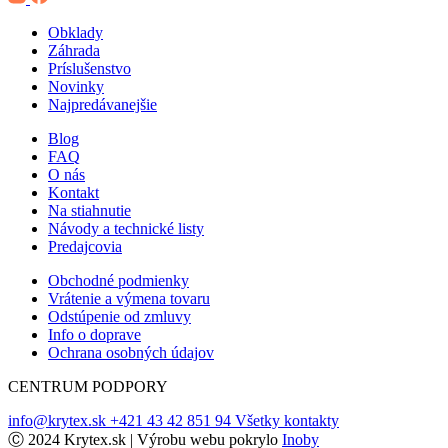
Obklady
Záhrada
Príslušenstvo
Novinky
Najpredávanejšie
Blog
FAQ
O nás
Kontakt
Na stiahnutie
Návody a technické listy
Predajcovia
Obchodné podmienky
Vrátenie a výmena tovaru
Odstúpenie od zmluvy
Info o doprave
Ochrana osobných údajov
CENTRUM PODPORY
info@krytex.sk
+421 43 42 851 94
Všetky kontakty
Ⓒ 2024 Krytex.sk | Výrobu webu pokrylo
Inoby