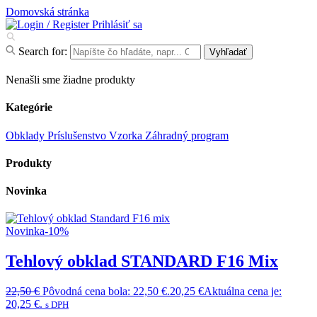
Domovská stránka
Prihlásiť sa
Search for:
Vyhľadať
Nenašli sme žiadne produkty
Kategórie
Obklady
Príslušenstvo
Vzorka
Záhradný program
Produkty
Novinka
Novinka
-10%
Tehlový obklad STANDARD F16 Mix
22,50
€
Pôvodná cena bola: 22,50 €.
20,25
€
Aktuálna cena je:
20,25 €.
s DPH