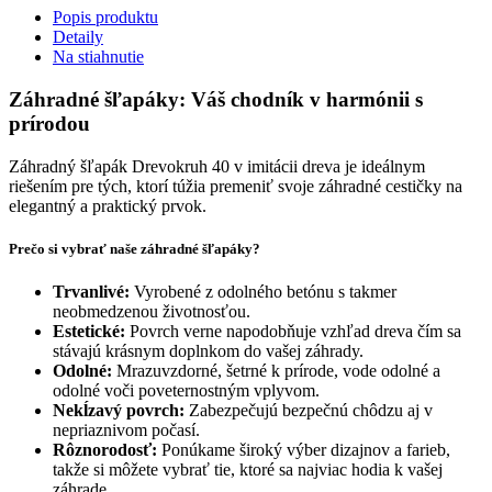
Popis produktu
Detaily
Na stiahnutie
Záhradné šľapáky: Váš chodník v harmónii s
prírodou
Záhradný šľapák Drevokruh 40 v imitácii dreva je ideálnym
riešením pre tých, ktorí túžia premeniť svoje záhradné cestičky na
elegantný a praktický prvok.
Prečo si vybrať naše záhradné šľapáky?
Trvanlivé:
Vyrobené z odolného betónu s takmer
neobmedzenou životnosťou.
Estetické:
Povrch verne napodobňuje vzhľad dreva čím sa
stávajú krásnym doplnkom do vašej záhrady.
Odolné:
Mrazuvzdorné, šetrné k prírode, vode odolné a
odolné voči poveternostným vplyvom.
Nekĺzavý povrch:
Zabezpečujú bezpečnú chôdzu aj v
nepriaznivom počasí.
Rôznorodosť:
Ponúkame široký výber dizajnov a farieb,
takže si môžete vybrať tie, ktoré sa najviac hodia k vašej
záhrade.