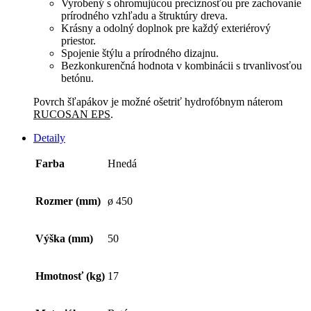
Vyrobený s ohromujúcou precíznosťou pre zachovanie
prírodného vzhľadu a štruktúry dreva.
Krásny a odolný doplnok pre každý exteriérový
priestor.
Spojenie štýlu a prírodného dizajnu.
Bezkonkurenčná hodnota v kombinácii s trvanlivosťou
betónu.
Povrch šľapákov je možné ošetriť hydrofóbnym náterom
RUCOSAN EPS
.
Detaily
Farba
Hnedá
Rozmer (mm)
ø 450
Výška (mm)
50
Hmotnosť (kg)
17