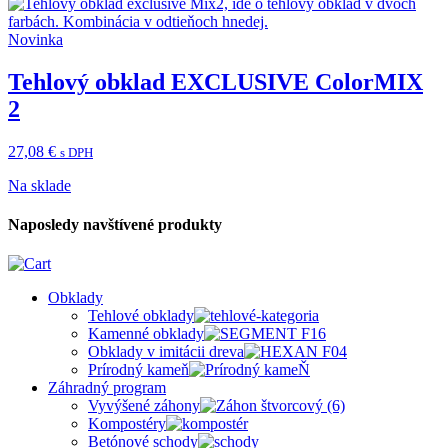
Novinka
Tehlový obklad EXCLUSIVE ColorMIX
2
27,08
€
s DPH
Na sklade
Naposledy navštívené produkty
Obklady
Tehlové obklady
Kamenné obklady
Obklady v imitácii dreva
Prírodný kameň
Záhradný program
Vyvýšené záhony
Kompostéry
Betónové schody