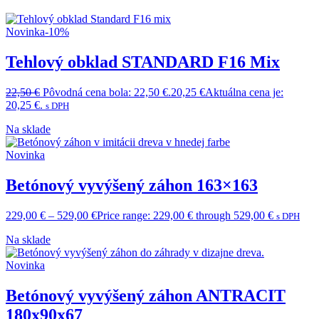
Novinka
-10%
Tehlový obklad STANDARD F16 Mix
22,50
€
Pôvodná cena bola: 22,50 €.
20,25
€
Aktuálna cena je:
20,25 €.
s DPH
Na sklade
Novinka
Betónový vyvýšený záhon 163×163
229,00
€
–
529,00
€
Price range: 229,00 € through 529,00 €
s DPH
Na sklade
Novinka
Betónový vyvýšený záhon ANTRACIT
180x90x67