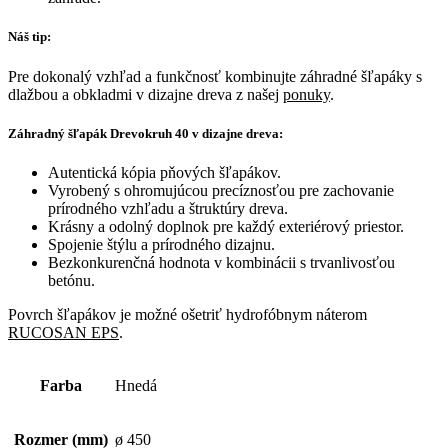
Náš tip:
Pre dokonalý vzhľad a funkčnosť kombinujte záhradné šľapáky s
dlažbou a obkladmi v dizajne dreva z našej
ponuky
.
Záhradný šľapák Drevokruh 40 v dizajne dreva:
Autentická kópia pňových šľapákov.
Vyrobený s ohromujúcou precíznosťou pre zachovanie
prírodného vzhľadu a štruktúry dreva.
Krásny a odolný doplnok pre každý exteriérový priestor.
Spojenie štýlu a prírodného dizajnu.
Bezkonkurenčná hodnota v kombinácii s trvanlivosťou
betónu.
Povrch šľapákov je možné ošetriť hydrofóbnym náterom
RUCOSAN EPS
.
Farba
Hnedá
Rozmer (mm)
ø 450