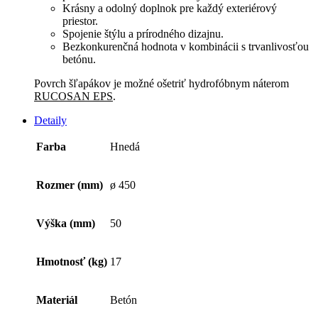
Krásny a odolný doplnok pre každý exteriérový
priestor.
Spojenie štýlu a prírodného dizajnu.
Bezkonkurenčná hodnota v kombinácii s trvanlivosťou
betónu.
Povrch šľapákov je možné ošetriť hydrofóbnym náterom
RUCOSAN EPS
.
Detaily
Farba
Hnedá
Rozmer (mm)
ø 450
Výška (mm)
50
Hmotnosť (kg)
17
Materiál
Betón