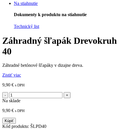
Na stiahnutie
Dokumenty k produktu na stiahnutie
Technický list
Záhradný šľapák Drevokruh
40
Záhradné betónové šľapáky v dizajne dreva.
Zistiť viac
9,90
€
s DPH
Na sklade
9,90
€
s DPH
Kúpiť
Kód produktu:
ŠLPD40