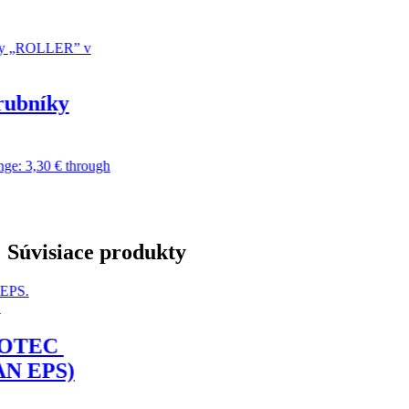
ough
Súvisiace produkty