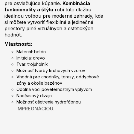
pre osviežujúce kúpanie.
Kombinácia
funkcionality a štýlu
robí túto dlažbu
ideálnou voľbou pre moderné záhrady, kde
si môžete vytvoriť flexibilné a jedinečné
priestory plné vizuálnych a estetických
hodnôt.
Vlastnosti:
Materiál: betón
Imitácia: drevo
Tvar: trojuholník
Možnosť tvorby kruhových vzorov
Vhodná pre chodníky, terasy, oddychové
zóny a okolie bazénov
Odolná voči poveternostným vplyvom
Nadčasový dizajn
Možnosť ošetrenia hydrofóbnou
IMPREGNÁCIOU
.