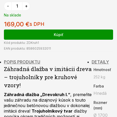
KONTAKT
Na sklade
169,00
€
O NÁS
s DPH
Kúpiť
Kód produktu:
ZDKruh1
EAN produktu:
8586025932011
POPIS PRODUKTU
DETAILY
Záhradná dlažba v imitácii dreva
Hmotnosť
– trojuholníky pre kruhové
252 kg
vzory!
Farba
Hnedá
Záhradná dlažba „Drevokruh I.“
, premeňte
vašu záhradu na dizajnový kúsok s touto
Rozmer
jedinečnou betónovou dlažbou v dokonalej
(mm)
imitácii dreva!
Trojuholníkový tvar
dlažby
Ø 1700
ponúka okrem tradičných možností aj