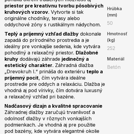
priestor pre kreatívnu tvorbu pôsobivých
Hrúbka
kruhových vzorov
. Vytvorte si tak
(mm)
originálne chodníky, terasy alebo
50
oddychové zóny s rustikálnym nádychom.
Teplý a príjemný vzhľad dlažby
dokonale
Hmotnosť
zapadá do prírodného prostredia a je
(kg)
ideálny pre vonkajšie sedenia, kde vytvára
252
pohodlný a relaxačný priestor.
Dlažobné
kruhy
dodávajú záhrade
jedinečný a
Materiál
estetický charakter
. Záhradná dlažba
Betón
„Drevokruh I.“ prináša do exteriéru
teplo a
príjemný pocit
, čím vytvára ideálne
prostredie pre oddych a relaxáciu. Dlažba je
vhodná aj pod vírivky, čím dotvára luxusný
a relaxačný vzhľad pri bazéne.
Nadčasový dizajn a kvalitné spracovanie
Záhradnej dlažby zaručujú trvanlivosť a
odolnosť dlažby v rôznych vonkajších
podmienkach. Je vhodná aj pre použitie
pod bazény, kde vytvára elegantné okolie