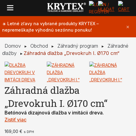
☀️ Letné zľavy na vybrané produkty KRYTEX –
OBKLADY
✕
nepremeškajte výhodnú sezónnu ponuku!
ZÁHRADNÝ PROGRAM
Domov
Obchod
Záhradný program
Záhradné
▸
▸
▸
dlažby
Záhradná dlažba „Drevokruh I. Ø170 cm“
▸
PRÍSLUŠENSTVO
NOVINKY
Záhradná dlažba
RIEŠENIA NA MIERU
„Drevokruh I. Ø170 cm“
BLOG
Betónová dizajnová dlažba v imitácii dreva.
Zistiť viac
FAQ
169,00
€
s DPH