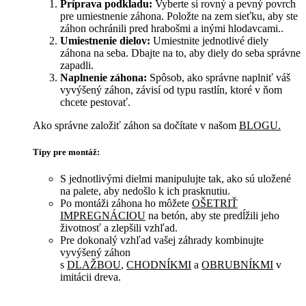
Príprava podkladu:
Vyberte si rovný a pevný povrch
pre umiestnenie záhona. Položte na zem sieťku, aby ste
záhon ochránili pred hrabošmi a inými hlodavcami..
Umiestnenie dielov:
Umiestnite jednotlivé diely
záhona na seba. Dbajte na to, aby diely do seba správne
zapadli.
Naplnenie záhona:
Spôsob, ako správne naplniť váš
vyvýšený záhon, závisí od typu rastlín, ktoré
v ňom
chcete pestovať.
Ako správne založiť záhon sa dočítate v našom
BLOGU.
Tipy pre montáž:
S jednotlivými dielmi manipulujte tak, ako sú uložené
na palete, aby nedošlo k ich prasknutiu.
Po montáži záhona ho môžete
OŠETRIŤ
IMPREGNÁCIOU
na betón, aby ste predĺžili jeho
životnosť a zlepšili vzhľad.
Pre dokonalý vzhľad vašej záhrady kombinujte
vyvýšený záhon
s
DLAŽBOU
,
CHODNÍKMI
a
OBRUBNÍKMI
v
imitácii dreva.