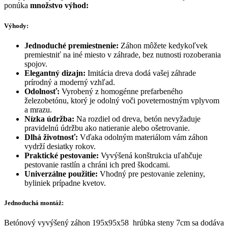
ponúka
množstvo výhod:
Výhody:
Jednoduché premiestnenie:
Záhon môžete kedykoľvek
premiestniť na iné miesto v záhrade, bez nutnosti rozoberania
spojov.
Elegantný dizajn:
Imitácia dreva dodá vašej záhrade
prírodný a moderný vzhľad.
Odolnosť:
Vyrobený z homogénne prefarbeného
železobetónu, ktorý je odolný voči poveternostným vplyvom
a mrazu.
Nízka údržba:
Na rozdiel od dreva, betón nevyžaduje
pravidelnú údržbu ako natieranie alebo ošetrovanie.
Dlhá životnosť:
Vďaka odolným materiálom vám záhon
vydrží desiatky rokov.
Praktické pestovanie:
Vyvýšená konštrukcia uľahčuje
pestovanie rastlín a chráni ich pred škodcami.
Univerzálne použitie:
Vhodný pre pestovanie zeleniny,
byliniek prípadne kvetov.
Jednoduchá montáž:
Betónový vyvýšený záhon 195x95x58 hrúbka steny 7cm sa dodáva