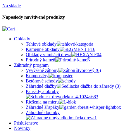
Na sklade
Naposledy navštívené produkty
Obklady
Tehlové obklady
Kamenné obklady
Obklady v imitácii dreva
Prírodný kameň
Záhradný program
Vyvýšené záhony
Kompostéry
Betónové schody
Záhradné dlažby
Palisády a obruby
Riešenia na mieru
Záhradné šľapáky
Záhradné doplnky
Príslušenstvo
Novinky