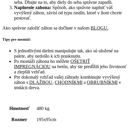
seba. Dbajte na to, aby diely do seba správne zapadli.
Naplnenie záhona:
Spôsob, ako správne naplniť váš
vyvýšený záhon, závisí od typu rastlín, ktoré
v ňom chcete
pestovať.
Ako správne založiť záhon sa dočítate v našom
BLOGU.
Tipy pre montáž:
S jednotlivými dielmi manipulujte tak, ako sú uložené na
palete, aby nedošlo k ich prasknutiu.
Po montáži záhona ho môžete
OŠETRIŤ
IMPREGNÁCIOU
na betón, aby ste predĺžili jeho životnosť
a zlepšili vzhľad.
Pre dokonalý vzhľad vašej záhrady kombinujte vyvýšený
záhon s
DLAŽBOU
,
CHODNÍKMI
a
OBRUBNÍKMI
v
imitácii dreva.
Hmotnosť
480 kg
Rozmer
195x95cm