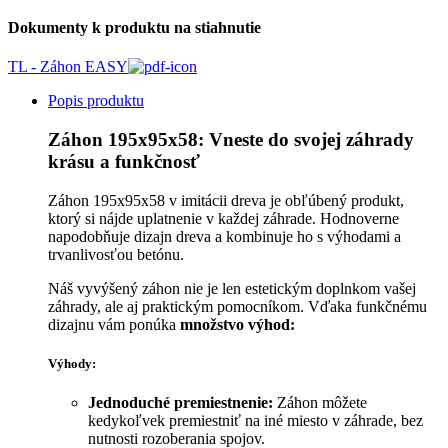
Dokumenty k produktu na stiahnutie
TL - Záhon EASY
Popis produktu
Záhon 195x95x58: Vneste do svojej záhrady
krásu a funkčnosť
Záhon 195x95x58 v imitácii dreva je obľúbený produkt,
ktorý si nájde uplatnenie v každej záhrade. Hodnoverne
napodobňuje dizajn dreva a kombinuje ho s výhodami a
trvanlivosťou betónu.
Náš vyvýšený záhon nie je len estetickým doplnkom vašej
záhrady, ale aj praktickým pomocníkom. Vďaka funkčnému
dizajnu vám ponúka
množstvo výhod:
Výhody:
Jednoduché premiestnenie:
Záhon môžete
kedykoľvek premiestniť na iné miesto v záhrade, bez
nutnosti rozoberania spojov.