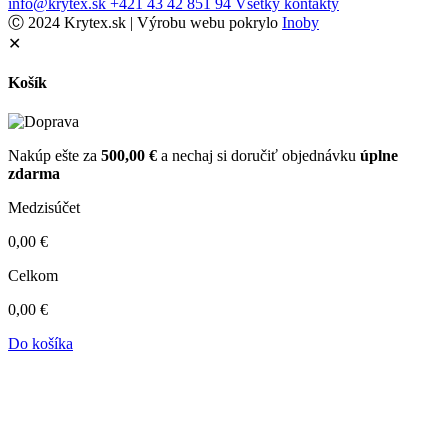
info@krytex.sk
+421 43 42 851 94
Všetky kontakty
Ⓒ 2024 Krytex.sk | Výrobu webu pokrylo
Inoby
✕
Košík
Nakúp ešte za
500,00
€
a nechaj si doručiť objednávku
úplne
zdarma
Medzisúčet
0,00
€
Celkom
0,00
€
Do košíka