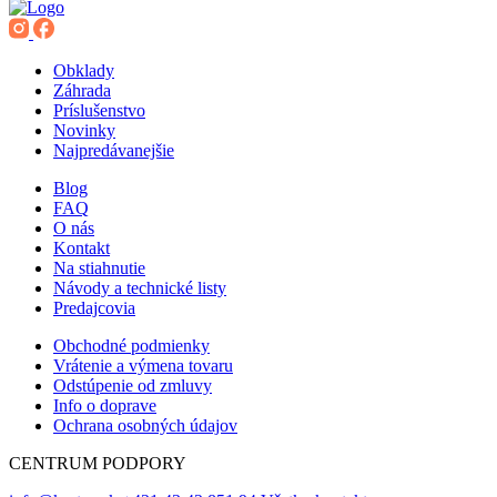
Obklady
Záhrada
Príslušenstvo
Novinky
Najpredávanejšie
Blog
FAQ
O nás
Kontakt
Na stiahnutie
Návody a technické listy
Predajcovia
Obchodné podmienky
Vrátenie a výmena tovaru
Odstúpenie od zmluvy
Info o doprave
Ochrana osobných údajov
CENTRUM PODPORY