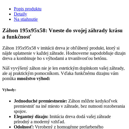
Popis produktu
Detaily
Na stiahnutie
Záhon 195x95x58: Vneste do svojej záhrady krásu
a funkčnosť
Záhon 195x95x58 v imitácii dreva je obľúbený produkt, ktorý si
nájde uplatnenie v každej záhrade. Hodnoverne napodobňuje dizajn
dreva a kombinuje ho s výhodami a trvanlivosťou betónu.
Náš vyvýšený záhon nie je len estetickým doplnkom vašej záhrady,
ale aj praktickým pomocníkom. Vďaka funkčnému dizajnu vám
ponúka
množstvo výhod:
Výhody:
Jednoduché premiestnenie:
Záhon môžete kedykoľvek
premiestniť na iné miesto v záhrade, bez nutnosti rozoberania
spojov.
Elegantný dizajn:
Imitácia dreva dodá vašej záhrade
prírodný a moderný vzhľad.
Odolnosť:
Vyrobený z homogénne prefarbeného