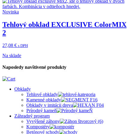
Novinka
Tehlový obklad EXCLUSIVE ColorMIX
2
27,08
€
s DPH
Na sklade
Naposledy navštívené produkty
Obklady
Tehlové obklady
Kamenné obklady
Obklady v imitácii dreva
Prírodný kameň
Záhradný program
Vyvýšené záhony
Kompostéry
Betónové schody