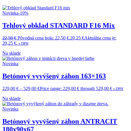
Novinka
-10%
Tehlový obklad STANDARD F16 Mix
22,50
€
Pôvodná cena bola: 22,50 €.
20,25
€
Aktuálna cena je:
20,25 €.
s DPH
Na sklade
Novinka
Betónový vyvýšený záhon 163×163
229,00
€
–
529,00
€
Price range: 229,00 € through 529,00 €
s DPH
Na sklade
Novinka
Betónový vyvýšený záhon ANTRACIT
180x90x67