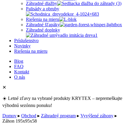
Záhradné dlažby
Palisády a obruby
Riešenia na mieru
Záhradné šľapáky
Záhradné doplnky
Príslušenstvo
Novinky
Riešenia na mieru
Blog
FAQ
Kontakt
O nás
✕
☀️ Letné zľavy na vybrané produkty KRYTEX – nepremeškajte
výhodnú sezónnu ponuku!
Domov
▸
Obchod
▸
Záhradný program
▸
Vyvýšené záhony
▸
Záhon 195x95x58