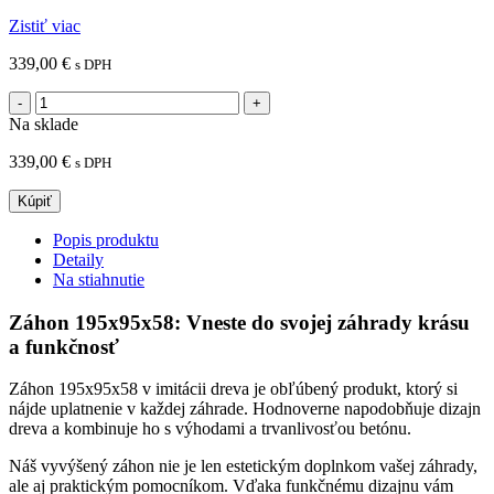
Zistiť viac
339,00
€
s DPH
Na sklade
339,00
€
s DPH
Kúpiť
Popis produktu
Detaily
Na stiahnutie
Záhon 195x95x58: Vneste do svojej záhrady krásu
a funkčnosť
Záhon 195x95x58 v imitácii dreva je obľúbený produkt, ktorý si
nájde uplatnenie v každej záhrade. Hodnoverne napodobňuje dizajn
dreva a kombinuje ho s výhodami a trvanlivosťou betónu.
Náš vyvýšený záhon nie je len estetickým doplnkom vašej záhrady,
ale aj praktickým pomocníkom. Vďaka funkčnému dizajnu vám