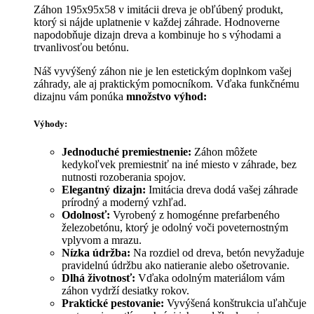
Záhon 195x95x58 v imitácii dreva je obľúbený produkt,
ktorý si nájde uplatnenie v každej záhrade. Hodnoverne
napodobňuje dizajn dreva a kombinuje ho s výhodami a
trvanlivosťou betónu.
Náš vyvýšený záhon nie je len estetickým doplnkom vašej
záhrady, ale aj praktickým pomocníkom. Vďaka funkčnému
dizajnu vám ponúka
množstvo výhod:
Výhody:
Jednoduché premiestnenie:
Záhon môžete
kedykoľvek premiestniť na iné miesto v záhrade, bez
nutnosti rozoberania spojov.
Elegantný dizajn:
Imitácia dreva dodá vašej záhrade
prírodný a moderný vzhľad.
Odolnosť:
Vyrobený z homogénne prefarbeného
železobetónu, ktorý je odolný voči poveternostným
vplyvom a mrazu.
Nízka údržba:
Na rozdiel od dreva, betón nevyžaduje
pravidelnú údržbu ako natieranie alebo ošetrovanie.
Dlhá životnosť:
Vďaka odolným materiálom vám
záhon vydrží desiatky rokov.
Praktické pestovanie:
Vyvýšená konštrukcia uľahčuje