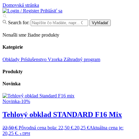
Domovská stránka
Prihlásiť sa
Search for:
Vyhľadať
Nenašli sme žiadne produkty
Kategórie
Obklady
Príslušenstvo
Vzorka
Záhradný program
Produkty
Novinka
Novinka
-10%
Tehlový obklad STANDARD F16 Mix
22,50
€
Pôvodná cena bola: 22,50 €.
20,25
€
Aktuálna cena je:
20,25 €.
s DPH