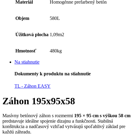
Materiál
Homogénne prefarbený betón
Objem
580L
Úžitková plocha
1,09m2
Hmotnosť
480kg
Na stiahnutie
Dokumenty k produktu na stiahnutie
TL - Záhon EASY
Záhon 195x95x58
Masívny betónový záhon s rozmermi
195 × 95 cm s výškou 58 cm
predstavuje ideálne spojenie dizajnu a funkčnosti. Stabilná
konštrukcia a nadčasový vzhľad vytvárajú spoľahlivý základ pre
každú záhradu.