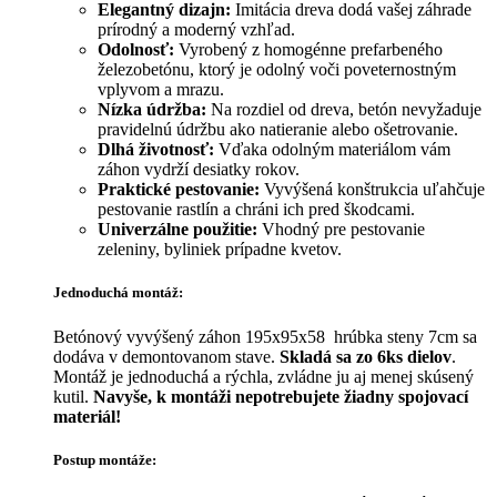
Elegantný dizajn:
Imitácia dreva dodá vašej záhrade
prírodný a moderný vzhľad.
Odolnosť:
Vyrobený z homogénne prefarbeného
železobetónu, ktorý je odolný voči poveternostným
vplyvom a mrazu.
Nízka údržba:
Na rozdiel od dreva, betón nevyžaduje
pravidelnú údržbu ako natieranie alebo ošetrovanie.
Dlhá životnosť:
Vďaka odolným materiálom vám
záhon vydrží desiatky rokov.
Praktické pestovanie:
Vyvýšená konštrukcia uľahčuje
pestovanie rastlín a chráni ich pred škodcami.
Univerzálne použitie:
Vhodný pre pestovanie
zeleniny, byliniek prípadne kvetov.
Jednoduchá montáž:
Betónový vyvýšený záhon 195x95x58 hrúbka steny 7cm sa
dodáva v demontovanom stave.
Skladá sa zo 6ks dielov
.
Montáž je jednoduchá a rýchla, zvládne ju aj menej skúsený
kutil.
Navyše, k montáži nepotrebujete žiadny spojovací
materiál!
Postup montáže: