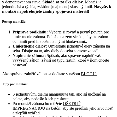
v demontovanom stave.
Skladá sa zo 6ks dielov
. Montáž je
jednoduchá a rýchla, zvládne ju aj menej skúsený kutil.
Navyše, k
montáži nepotrebujete žiadny spojovací materiál!
Postup montáže:
Príprava podkladu:
Vyberte si rovný a pevný povrch pre
umiestnenie záhona. Položte na zem sieťku, aby ste záhon
ochránili pred hrabošmi a inými hlodavcami..
Umiestnenie dielov:
Umiestnite jednotlivé diely záhona na
seba. Dbajte na to, aby diely do seba správne zapadli.
Naplnenie záhona:
Spôsob, ako správne naplniť váš
vyvýšený záhon, závisí od typu rastlín, ktoré
v ňom chcete
pestovať.
Ako správne založiť záhon sa dočítate v našom
BLOGU.
Tipy pre montáž:
S jednotlivými dielmi manipulujte tak, ako sú uložené na
palete, aby nedošlo k ich prasknutiu.
Po montáži záhona ho môžete
OŠETRIŤ
IMPREGNÁCIOU
na betón, aby ste predĺžili jeho životnosť
a zlepšili vzhľad.