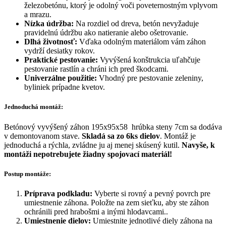
železobetónu, ktorý je odolný voči poveternostným vplyvom
a mrazu.
Nízka údržba:
Na rozdiel od dreva, betón nevyžaduje
pravidelnú údržbu ako natieranie alebo ošetrovanie.
Dlhá životnosť:
Vďaka odolným materiálom vám záhon
vydrží desiatky rokov.
Praktické pestovanie:
Vyvýšená konštrukcia uľahčuje
pestovanie rastlín a chráni ich pred škodcami.
Univerzálne použitie:
Vhodný pre pestovanie zeleniny,
byliniek prípadne kvetov.
Jednoduchá montáž:
Betónový vyvýšený záhon 195x95x58 hrúbka steny 7cm sa dodáva
v demontovanom stave.
Skladá sa zo 6ks dielov
. Montáž je
jednoduchá a rýchla, zvládne ju aj menej skúsený kutil.
Navyše, k
montáži nepotrebujete žiadny spojovací materiál!
Postup montáže:
Príprava podkladu:
Vyberte si rovný a pevný povrch pre
umiestnenie záhona. Položte na zem sieťku, aby ste záhon
ochránili pred hrabošmi a inými hlodavcami..
Umiestnenie dielov:
Umiestnite jednotlivé diely záhona na