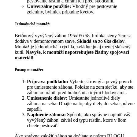
pestovanie rastlín a chráni ich pred škodcami.
Univerzálne použitie:
Vhodný pre pestovanie
zeleniny, byliniek prípadne kvetov.
Jednoduchá montáž:
Betónový vyvýšený záhon 195x95x58 hrúbka steny 7cm sa
dodáva v demontovanom stave.
Skladá sa zo 6ks dielov
.
Montáž je jednoduchá a rýchla, zvládne ju aj menej skúsený
kutil.
Navyše, k montáži nepotrebujete žiadny spojovací
materiál!
Postup montáže:
Príprava podkladu:
Vyberte si rovný a pevný povrch
pre umiestnenie záhona. Položte na zem sieťku, aby ste
záhon ochránili pred hrabošmi a inými hlodavcami..
Umiestnenie dielov:
Umiestnite jednotlivé diely
záhona na seba. Dbajte na to, aby diely do seba správne
zapadli.
Naplnenie záhona:
Spôsob, ako správne naplniť váš
vyvýšený záhon, závisí od typu rastlín, ktoré
v ňom
chcete pestovať.
Ako správne založiť záhon sa dočítate v našom
BLOGU.