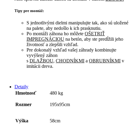
Tipy pre montáž:
S jednotlivými dielmi manipulujte tak, ako sú uložené
na palete, aby nedošlo k ich prasknutiu.
Po montáži záhona ho môžete
OŠETRIŤ
IMPREGNÁCIOU
na betón, aby ste predĺžili jeho
životnosť a zlepšili vzhľad.
Pre dokonalý vzhľad vašej záhrady kombinujte
vyvýšený záhon
s
DLAŽBOU
,
CHODNÍKMI
a
OBRUBNÍKMI
v
imitácii dreva.
Detaily
Hmotnosť
480 kg
Rozmer
195x95cm
Výška
58cm