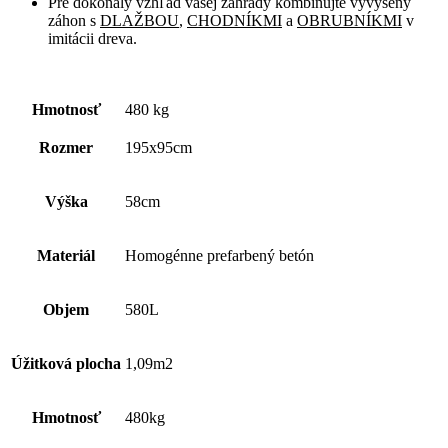
Pre dokonalý vzhľad vašej záhrady kombinujte vyvýšený
záhon s
DLAŽBOU
,
CHODNÍKMI
a
OBRUBNÍKMI
v
imitácii dreva.
Hmotnosť
480 kg
Rozmer
195x95cm
Výška
58cm
Materiál
Homogénne prefarbený betón
Objem
580L
Úžitková plocha
1,09m2
Hmotnosť
480kg