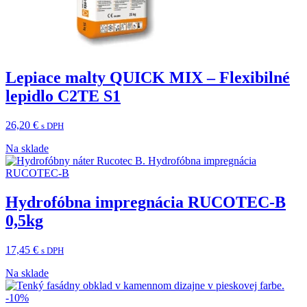
Lepiace malty QUICK MIX – Flexibilné
lepidlo C2TE S1
26,20
€
s DPH
Na sklade
Hydrofóbna impregnácia RUCOTEC-B
0,5kg
17,45
€
s DPH
Na sklade
-10%