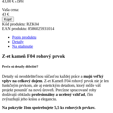
43,00
€
s DPH
Vaša cena:
43
€
Kúpiť
Kód produktu:
RZK04
EAN produktu:
8586025931014
Popis produktu
Detaily
Na stiahnutie
Z-et kameň F04 rohový prvok
Prečo sú detaily dôležité?
Detaily sú neoddeliteľnou súčasťou každej práce a
majú veľký
vplyv na celkový dojem
. Z-et Kameň F04 rohový prvok nie je len
funkčným prvkom, ale aj estetickým detailom, ktorý môže váš
projekt posunúť na novú úroveň. Precízne spracované rohy
dodávajú obkladu
profesionálny a ucelený vzhľad
, čím
zvýrazňujú jeho krásu a eleganciu.
Na pokrytie 1bm spotrebujete 5,5 ks rohových prvkov.