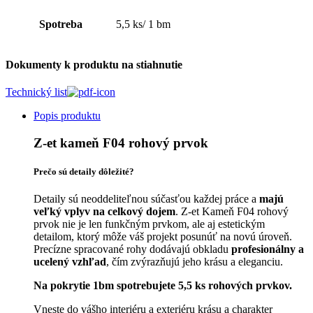
Spotreba
5,5 ks/ 1 bm
Dokumenty k produktu na stiahnutie
Technický list
Popis produktu
Z-et kameň F04 rohový prvok
Prečo sú detaily dôležité?
Detaily sú neoddeliteľnou súčasťou každej práce a
majú
veľký vplyv na celkový dojem
. Z-et Kameň F04 rohový
prvok nie je len funkčným prvkom, ale aj estetickým
detailom, ktorý môže váš projekt posunúť na novú úroveň.
Precízne spracované rohy dodávajú obkladu
profesionálny a
ucelený vzhľad
, čím zvýrazňujú jeho krásu a eleganciu.
Na pokrytie 1bm spotrebujete 5,5 ks rohových prvkov.
Vneste do vášho interiéru a exteriéru krásu a charakter