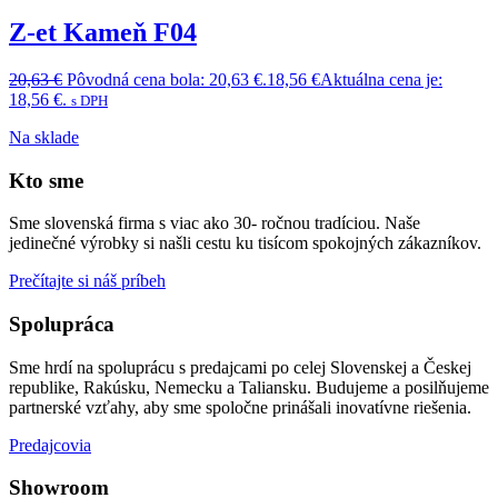
Z-et Kameň F04
20,63
€
Pôvodná cena bola: 20,63 €.
18,56
€
Aktuálna cena je:
18,56 €.
s DPH
Na sklade
Kto sme
Sme slovenská firma s viac ako 30- ročnou tradíciou. Naše
jedinečné výrobky si našli cestu ku tisícom spokojných zákazníkov.
Prečítajte si náš príbeh
Spolupráca
Sme hrdí na spoluprácu s predajcami po celej Slovenskej a Českej
republike, Rakúsku, Nemecku a Taliansku. Budujeme a posilňujeme
partnerské vzťahy, aby sme spoločne prinášali inovatívne riešenia.
Predajcovia
Showroom