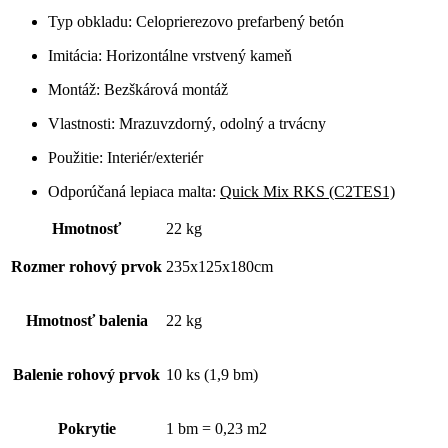
Typ obkladu: Celoprierezovo prefarbený betón
Imitácia: Horizontálne vrstvený kameň
Montáž: Bezškárová montáž
Vlastnosti: Mrazuvzdorný, odolný a trvácny
Použitie: Interiér/exteriér
Odporúčaná lepiaca malta:
Quick Mix RKS (C2TES1)
Hmotnosť
22 kg
Rozmer rohový prvok
235x125x180cm
Hmotnosť balenia
22 kg
Balenie rohový prvok
10 ks (1,9 bm)
Pokrytie
1 bm = 0,23 m2