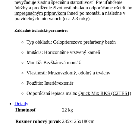
nevyžaduje žiadnu špeciálnu starostlivosť.
Pre uľahčenie
údržby a predĺženie životnosti obkladu odporúčame ošetriť ho
impregnačným prípravkom
ihneď po montáži a následne v
pravidelných intervaloch (cca 2-3 roky).
Základné technické parametre:
Typ obkladu: Celoprierezovo prefarbený betón
Imitácia: Horizontálne vrstvený kameň
Montáž: Bezškárová montáž
Vlastnosti: Mrazuvzdorný, odolný a trvácny
Použitie: Interiér/exteriér
Odporúčaná lepiaca malta:
Quick Mix RKS (C2TES1)
Detaily
Hmotnosť
22 kg
Rozmer rohový prvok
235x125x180cm