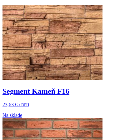
Segment Kameň F16
23,63
€
s DPH
Na sklade