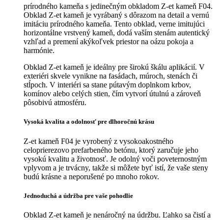
prírodného kameňa s jedinečným obkladom Z-et kameň F04.
Obklad Z-et kameň je vyrábaný s dôrazom na detail a vernú
imitáciu prírodného kameňa. T
ento obklad, verne imitujúci
horizontálne vrstvený kameň, dodá vaším stenám autentický
vzhľad a premení akýkoľvek priestor na oázu pokoja a
harmónie.
Obklad Z-et kameň je ideálny pre širokú škálu aplikácií. V
exteriéri skvele vynikne na fasádach, múroch, stenách či
stĺpoch. V interiéri sa stane pútavým doplnkom krbov,
komínov alebo celých stien, čím vytvorí útulnú a zároveň
pôsobivú atmosféru.
Vysoká kvalita a odolnosť pre dlhoročnú krásu
Z-et kameň F04 je vyrobený z vysokoakostného
celoprierezovo prefarbeného betónu, ktorý zaručuje jeho
vysokú kvalitu a životnosť. Je odolný voči poveternostným
vplyvom a je trvácny, takže si môžete byť istí, že vaše steny
budú krásne a neporušené po mnoho rokov.
Jednoduchá a údržba pre vaše pohodlie
Obklad Z-et kameň je nenáročný na údržbu. Ľahko sa čistí a