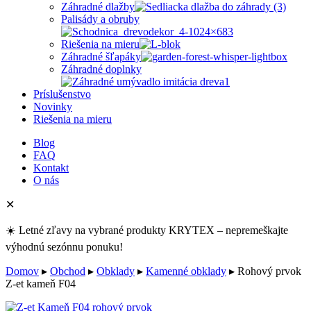
Záhradné dlažby
Palisády a obruby
Riešenia na mieru
Záhradné šľapáky
Záhradné doplnky
Príslušenstvo
Novinky
Riešenia na mieru
Blog
FAQ
Kontakt
O nás
✕
☀️ Letné zľavy na vybrané produkty KRYTEX – nepremeškajte
výhodnú sezónnu ponuku!
Domov
▸
Obchod
▸
Obklady
▸
Kamenné obklady
▸
Rohový prvok
Z-et kameň F04