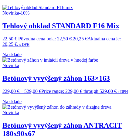
Novinka
-10%
Tehlový obklad STANDARD F16 Mix
22,50
€
Pôvodná cena bola: 22,50 €.
20,25
€
Aktuálna cena je:
20,25 €.
s DPH
Na sklade
Novinka
Betónový vyvýšený záhon 163×163
229,00
€
–
529,00
€
Price range: 229,00 € through 529,00 €
s DPH
Na sklade
Novinka
Betónový vyvýšený záhon ANTRACIT
180x90x67