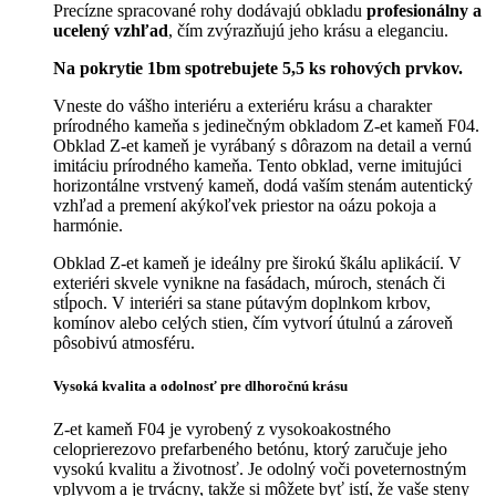
Precízne spracované rohy dodávajú obkladu
profesionálny a
ucelený vzhľad
, čím zvýrazňujú jeho krásu a eleganciu.
Na pokrytie 1bm spotrebujete 5,5 ks rohových prvkov.
Vneste do vášho interiéru a exteriéru krásu a charakter
prírodného kameňa s jedinečným obkladom Z-et kameň F04.
Obklad Z-et kameň je vyrábaný s dôrazom na detail a vernú
imitáciu prírodného kameňa. T
ento obklad, verne imitujúci
horizontálne vrstvený kameň, dodá vaším stenám autentický
vzhľad a premení akýkoľvek priestor na oázu pokoja a
harmónie.
Obklad Z-et kameň je ideálny pre širokú škálu aplikácií. V
exteriéri skvele vynikne na fasádach, múroch, stenách či
stĺpoch. V interiéri sa stane pútavým doplnkom krbov,
komínov alebo celých stien, čím vytvorí útulnú a zároveň
pôsobivú atmosféru.
Vysoká kvalita a odolnosť pre dlhoročnú krásu
Z-et kameň F04 je vyrobený z vysokoakostného
celoprierezovo prefarbeného betónu, ktorý zaručuje jeho
vysokú kvalitu a životnosť. Je odolný voči poveternostným
vplyvom a je trvácny, takže si môžete byť istí, že vaše steny