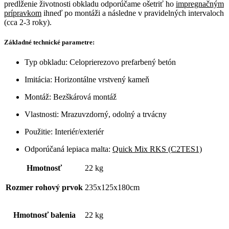
predĺženie životnosti obkladu odporúčame ošetriť ho
impregnačným
prípravkom
ihneď po montáži a následne v pravidelných intervaloch
(cca 2-3 roky).
Základné technické parametre:
Typ obkladu: Celoprierezovo prefarbený betón
Imitácia: Horizontálne vrstvený kameň
Montáž: Bezškárová montáž
Vlastnosti: Mrazuvzdorný, odolný a trvácny
Použitie: Interiér/exteriér
Odporúčaná lepiaca malta:
Quick Mix RKS (C2TES1)
Hmotnosť
22 kg
Rozmer rohový prvok
235x125x180cm
Hmotnosť balenia
22 kg