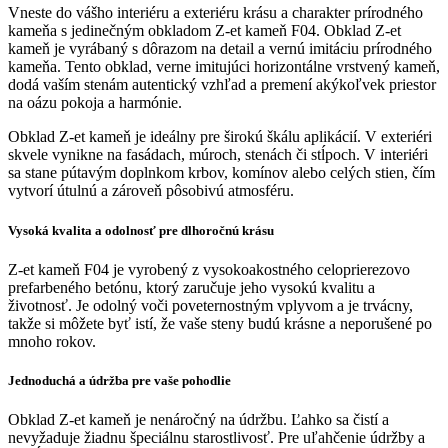
Vneste do vášho interiéru a exteriéru krásu a charakter prírodného
kameňa s jedinečným obkladom Z-et kameň F04. Obklad Z-et
kameň je vyrábaný s dôrazom na detail a vernú imitáciu prírodného
kameňa. T
ento obklad, verne imitujúci horizontálne vrstvený kameň,
dodá vaším stenám autentický vzhľad a premení akýkoľvek priestor
na oázu pokoja a harmónie.
Obklad Z-et kameň je ideálny pre širokú škálu aplikácií. V exteriéri
skvele vynikne na fasádach, múroch, stenách či stĺpoch. V interiéri
sa stane pútavým doplnkom krbov, komínov alebo celých stien, čím
vytvorí útulnú a zároveň pôsobivú atmosféru.
Vysoká kvalita a odolnosť pre dlhoročnú krásu
Z-et kameň F04 je vyrobený z vysokoakostného celoprierezovo
prefarbeného betónu, ktorý zaručuje jeho vysokú kvalitu a
životnosť. Je odolný voči poveternostným vplyvom a je trvácny,
takže si môžete byť istí, že vaše steny budú krásne a neporušené po
mnoho rokov.
Jednoduchá a údržba pre vaše pohodlie
Obklad Z-et kameň je nenáročný na údržbu. Ľahko sa čistí a
nevyžaduje žiadnu špeciálnu starostlivosť.
Pre uľahčenie údržby a