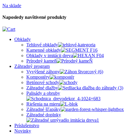
Na sklade
Naposledy navštívené produkty
Obklady
Tehlové obklady
Kamenné obklady
Obklady v imitácii dreva
Prírodný kameň
Záhradný program
Vyvýšené záhony
Kompostéry
Betónové schody
Záhradné dlažby
Palisády a obruby
Riešenia na mieru
Záhradné šľapáky
Záhradné doplnky
Príslušenstvo
Novinky