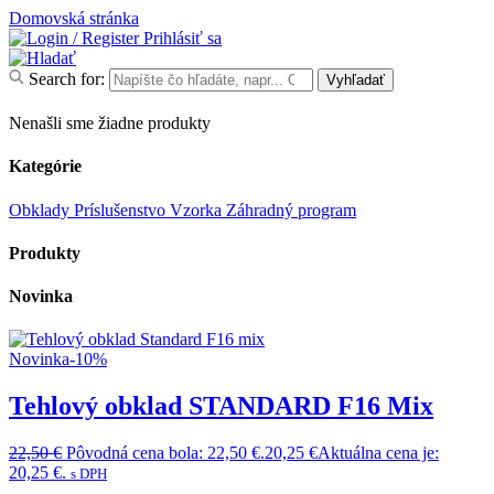
Domovská stránka
Prihlásiť sa
Search for:
Vyhľadať
Nenašli sme žiadne produkty
Kategórie
Obklady
Príslušenstvo
Vzorka
Záhradný program
Produkty
Novinka
Novinka
-10%
Tehlový obklad STANDARD F16 Mix
22,50
€
Pôvodná cena bola: 22,50 €.
20,25
€
Aktuálna cena je:
20,25 €.
s DPH