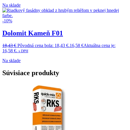
Na sklade
-10%
Dolomit Kameň F01
18,43
€
Pôvodná cena bola: 18,43 €.
16,58
€
Aktuálna cena je:
16,58 €.
s DPH
Na sklade
Súvisiace produkty