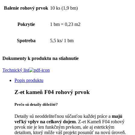
Balenie rohový prvok
10 ks (1,9 bm)
Pokrytie
1 bm = 0,23 m2
Spotreba
5,5 ks/ 1 bm
Dokumenty k produktu na stiahnutie
Technický list
Popis produktu
Z-et kameň F04 rohový prvok
Prečo sú detaily dôležité?
Detaily sú neoddeliteľnou súčasťou každej práce a
majú
veľký vplyv na celkový dojem
. Z-et Kameň F04 rohový
prvok nie je len funkčným prvkom, ale aj estetickým
detailom, ktorý môže váš projekt posunúť na novú úroveň.