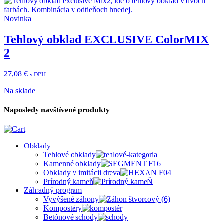
Novinka
Tehlový obklad EXCLUSIVE ColorMIX
2
27,08
€
s DPH
Na sklade
Naposledy navštívené produkty
Obklady
Tehlové obklady
Kamenné obklady
Obklady v imitácii dreva
Prírodný kameň
Záhradný program
Vyvýšené záhony
Kompostéry
Betónové schody