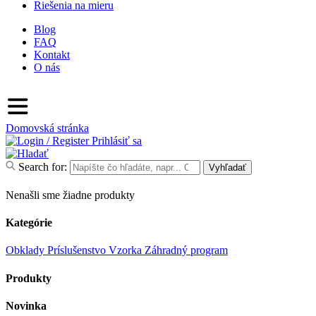
Riešenia na mieru
Blog
FAQ
Kontakt
O nás
Domovská stránka
Prihlásiť sa
Search for:
Vyhľadať
Nenašli sme žiadne produkty
Kategórie
Obklady
Príslušenstvo
Vzorka
Záhradný program
Produkty
Novinka