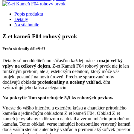
Popis produktu
Detaily
Na stiahnutie
Z-et kameň F04 rohový prvok
Prečo sú detaily dôležité?
Detaily sú neoddeliteľnou súčasťou každej práce a
majú veľký
vplyv na celkový dojem
. Z-et Kameň F04 rohový prvok nie je len
funkčným prvkom, ale aj estetickým detailom, ktorý môže váš
projekt posunúť na novú úroveň. Precízne spracované rohy
dodávajú obkladu
profesionálny a ucelený vzhľad
, čím
zvýrazňujú jeho krásu a eleganciu.
Na pokrytie 1bm spotrebujete 5,5 ks rohových prvkov.
Vneste do vášho interiéru a exteriéru krásu a charakter prírodného
kameňa s jedinečným obkladom Z-et kameň F04. Obklad Z-et
kameň je vyrábaný s dôrazom na detail a vernú imitáciu prírodného
kameňa. T
ento obklad, verne imitujúci horizontálne vrstvený kameň,
dodá vaším stenám autentický vzhľad a premení akýkoľvek priestor