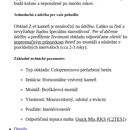
budú krásne a neporušené po mnoho rokov.
Jednoduchá a údržba pre vaše pohodlie
Obklad Z-et kameň je nenáročný na údržbu. Ľahko sa čistí a
nevyžaduje žiadnu špeciálnu starostlivosť.
Pre uľahčenie
údržby a predĺženie životnosti obkladu odporúčame ošetriť ho
impregnačným prípravkom
ihneď po montáži a následne v
pravidelných intervaloch (cca 2-3 roky).
Základné technické parametre:
Typ obkladu: Celoprierezovo prefarbený betón
Imitácia: Horizontálne vrstvený kameň
Montáž: Bezškárová montáž
Vlastnosti: Mrazuvzdorný, odolný a trvácny
Použitie: Interiér/exteriér
Odporúčaná lepiaca malta:
Quick Mix RKS (C2TES1)
Detaily