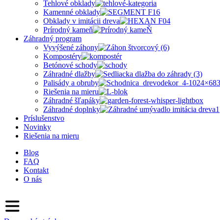
Tehlové obklady
Kamenné obklady
Obklady v imitácii dreva
Prírodný kameň
Záhradný program
Vyvýšené záhony
Kompostéry
Betónové schody
Záhradné dlažby
Palisády a obruby
Riešenia na mieru
Záhradné šľapáky
Záhradné doplnky
Príslušenstvo
Novinky
Riešenia na mieru
Blog
FAQ
Kontakt
O nás