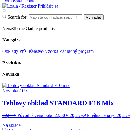
Domovská stránka
Prihlásiť sa
Search for:
Vyhľadať
Nenašli sme žiadne produkty
Kategórie
Obklady
Príslušenstvo
Vzorka
Záhradný program
Produkty
Novinka
Novinka
-10%
Tehlový obklad STANDARD F16 Mix
22,50
€
Pôvodná cena bola: 22,50 €.
20,25
€
Aktuálna cena je: 20,25 €
Na sklade