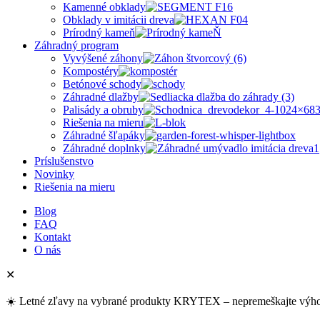
Kamenné obklady
Obklady v imitácii dreva
Prírodný kameň
Záhradný program
Vyvýšené záhony
Kompostéry
Betónové schody
Záhradné dlažby
Palisády a obruby
Riešenia na mieru
Záhradné šľapáky
Záhradné doplnky
Príslušenstvo
Novinky
Riešenia na mieru
Blog
FAQ
Kontakt
O nás
✕
☀️ Letné zľavy na vybrané produkty KRYTEX – nepremeškajte výh