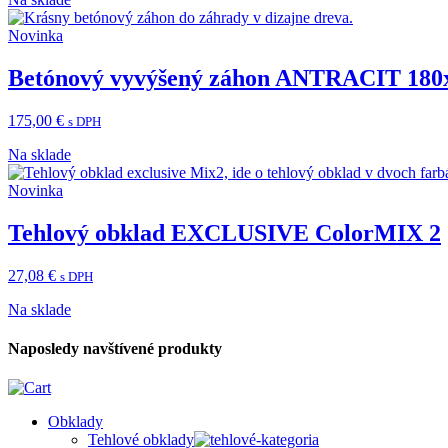
Novinka
Betónový vyvýšený záhon ANTRACIT 180
175,00
€
s DPH
Na sklade
Novinka
Tehlový obklad EXCLUSIVE ColorMIX 2
27,08
€
s DPH
Na sklade
Naposledy navštívené produkty
Obklady
Tehlové obklady