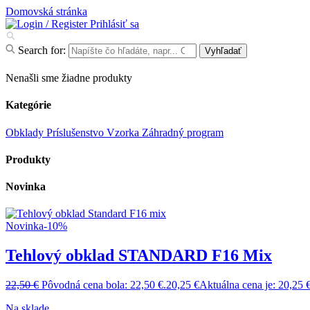
Domovská stránka
Prihlásiť sa
Search for:
Vyhľadať
Nenašli sme žiadne produkty
Kategórie
Obklady
Príslušenstvo
Vzorka
Záhradný program
Produkty
Novinka
Novinka
-10%
Tehlový obklad STANDARD F16 Mix
22,50
€
Pôvodná cena bola: 22,50 €.
20,25
€
Aktuálna cena je: 20,25 €
Na sklade