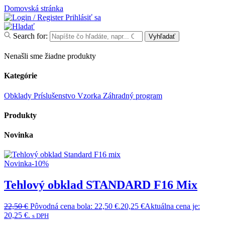
Domovská stránka
Prihlásiť sa
Search for:
Vyhľadať
Nenašli sme žiadne produkty
Kategórie
Obklady
Príslušenstvo
Vzorka
Záhradný program
Produkty
Novinka
Novinka
-10%
Tehlový obklad STANDARD F16 Mix
22,50
€
Pôvodná cena bola: 22,50 €.
20,25
€
Aktuálna cena je:
20,25 €.
s DPH