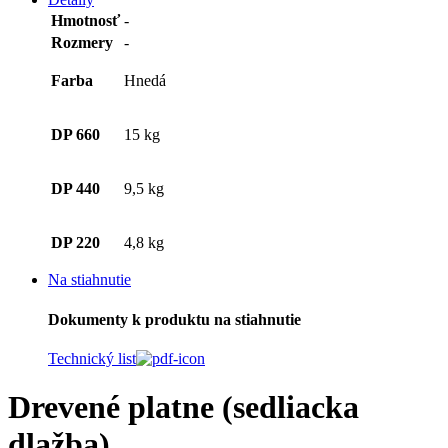
Hmotnosť
-
Rozmery
-
Farba
Hnedá
DP 660
15 kg
DP 440
9,5 kg
DP 220
4,8 kg
Na stiahnutie
Dokumenty k produktu na stiahnutie
Technický list
Drevené platne (sedliacka
dlažba)