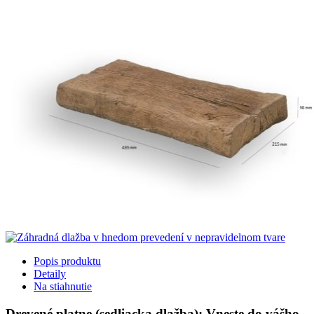
Popis produktu
Detaily
Na stiahnutie
Drevené platne (sedliacka dlažba): Vneste do vášho