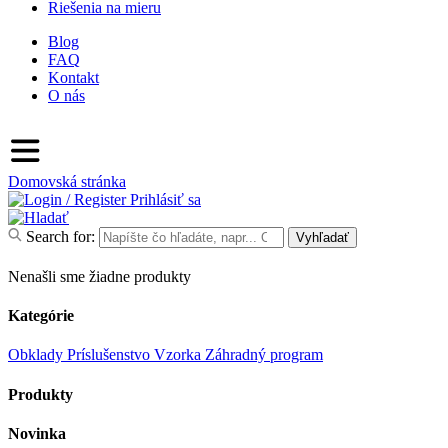
Riešenia na mieru
Blog
FAQ
Kontakt
O nás
Domovská stránka
Prihlásiť sa
Search for:
Vyhľadať
Nenašli sme žiadne produkty
Kategórie
Obklady
Príslušenstvo
Vzorka
Záhradný program
Produkty
Novinka