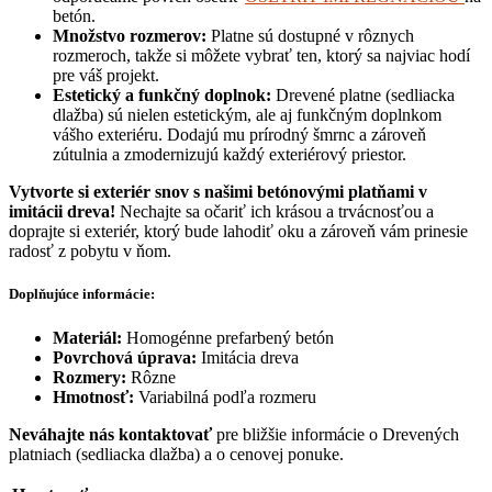
betón.
Množstvo rozmerov:
Platne sú dostupné v rôznych
rozmeroch, takže si môžete vybrať ten, ktorý sa najviac hodí
pre váš projekt.
Estetický a funkčný doplnok:
Drevené platne (sedliacka
dlažba) sú nielen estetickým, ale aj funkčným doplnkom
vášho exteriéru. Dodajú mu prírodný šmrnc a zároveň
zútulnia a zmodernizujú každý exteriérový priestor.
Vytvorte si exteriér snov s našimi betónovými platňami v
imitácii dreva!
Nechajte sa očariť ich krásou a trvácnosťou a
doprajte si exteriér, ktorý bude lahodiť oku a zároveň vám prinesie
radosť z pobytu v ňom.
Doplňujúce informácie:
Materiál:
Homogénne prefarbený betón
Povrchová úprava:
Imitácia dreva
Rozmery:
Rôzne
Hmotnosť:
Variabilná podľa rozmeru
Neváhajte nás kontaktovať
pre bližšie informácie o Drevených
platniach (sedliacka dlažba) a o cenovej ponuke.