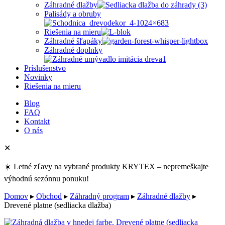
Záhradné dlažby
Palisády a obruby
Riešenia na mieru
Záhradné šľapáky
Záhradné doplnky
Príslušenstvo
Novinky
Riešenia na mieru
Blog
FAQ
Kontakt
O nás
✕
☀️ Letné zľavy na vybrané produkty KRYTEX – nepremeškajte
výhodnú sezónnu ponuku!
Domov
▸
Obchod
▸
Záhradný program
▸
Záhradné dlažby
▸
Drevené platne (sedliacka dlažba)