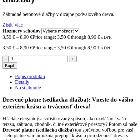
Záhradné betónové dlažby v dizajne podvalového dreva.
Zistiť viac
Rozmery schodov
3,50
€
–
8,90
€
Price range: 3,50 € through 8,90 €
s DPH
3,50
€
–
8,90
€
Price range: 3,50 € through 8,90 €
s DPH
Kúpiť
Popis produktu
Detaily
Na stiahnutie
Drevené platne (sedliacka dlažba): Vneste do vášho
exteriéru krásu a trvácnosť dreva!
Hľadáte elegantný a sofistikovaný spôsob, ako ozvláštniť vašu
terasu, záhradu, chodník, či iné exteriérové priestory? Potom sú naše
Drevené platne (sedliacka dlažba)
tou správnou voľbou pre vás!
Tieto platne vám umožnia prepojiť krásu a prirodzenosť dreva s