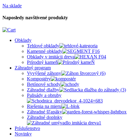
Na sklade
Naposledy navštívené produkty
Obklady
Tehlové obklady
Kamenné obklady
Obklady v imitácii dreva
Prírodný kameň
Záhradný program
Vyvýšené záhony
Kompostéry
Betónové schody
Záhradné dlažby
Palisády a obruby
Riešenia na mieru
Záhradné šľapáky
Záhradné doplnky
Príslušenstvo
Novinky