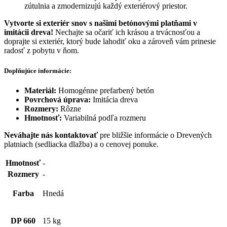
zútulnia a zmodernizujú každý exteriérový priestor.
Vytvorte si exteriér snov s našimi betónovými platňami v
imitácii dreva!
Nechajte sa očariť ich krásou a trvácnosťou a
doprajte si exteriér, ktorý bude lahodiť oku a zároveň vám prinesie
radosť z pobytu v ňom.
Doplňujúce informácie:
Materiál:
Homogénne prefarbený betón
Povrchová úprava:
Imitácia dreva
Rozmery:
Rôzne
Hmotnosť:
Variabilná podľa rozmeru
Neváhajte nás kontaktovať
pre bližšie informácie o Drevených
platniach (sedliacka dlažba) a o cenovej ponuke.
Hmotnosť
-
Rozmery
-
Farba
Hnedá
DP 660
15 kg