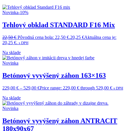
Novinka
-10%
Tehlový obklad STANDARD F16 Mix
22,50
€
Pôvodná cena bola: 22,50 €.
20,25
€
Aktuálna cena je:
20,25 €.
s DPH
Na sklade
Novinka
Betónový vyvýšený záhon 163×163
229,00
€
–
529,00
€
Price range: 229,00 € through 529,00 €
s DPH
Na sklade
Novinka
Betónový vyvýšený záhon ANTRACIT
180x90x67