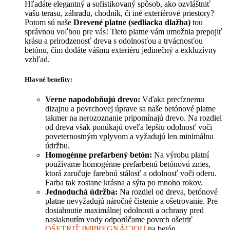
Hľadáte elegantný a sofistikovaný spôsob, ako ozvláštniť
vašu terasu, záhradu, chodník, či iné exteriérové priestory?
Potom sú naše
Drevené platne (sedliacka dlažba)
tou
správnou voľbou pre vás! Tieto platne vám umožnia prepojiť
krásu a prirodzenosť dreva s odolnosťou a trvácnosťou
betónu, čím dodáte vášmu exteriéru jedinečný a exkluzívny
vzhľad.
Hlavné benefity:
Verne napodobňujú drevo:
Vďaka precíznemu
dizajnu a povrchovej úprave sa naše betónové platne
takmer na nerozoznanie pripomínajú drevo. Na rozdiel
od dreva však ponúkajú oveľa lepšiu odolnosť voči
poveternostným vplyvom a vyžadujú len minimálnu
údržbu.
Homogénne prefarbený betón:
Na výrobu platní
používame homogénne prefarbenú betónovú zmes,
ktorá zaručuje farebnú stálosť a odolnosť voči oderu.
Farba tak zostane krásna a sýta po mnoho rokov.
Jednoduchá údržba:
Na rozdiel od dreva, betónové
platne nevyžadujú náročné čistenie a ošetrovanie. Pre
dosiahnutie maximálnej odolnosti a ochrany pred
nasiaknutím vody odporúčame povrch ošetriť
OŠETRIŤ IMPREGNÁCIOU
na betón.