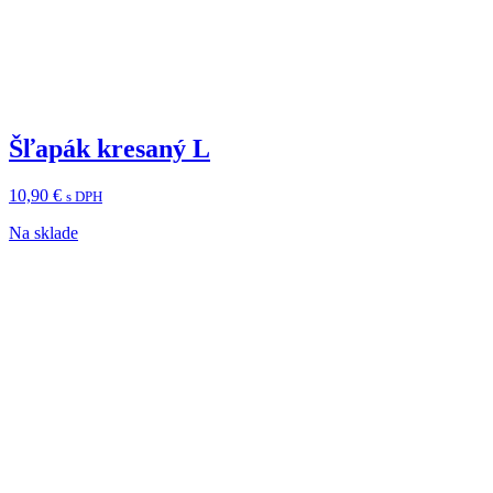
Šľapák kresaný L
10,90
€
s DPH
Na sklade