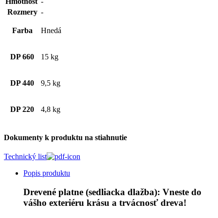
Hmotnosť
-
Rozmery
-
Farba
Hnedá
DP 660
15 kg
DP 440
9,5 kg
DP 220
4,8 kg
Dokumenty k produktu na stiahnutie
Technický list
Popis produktu
Drevené platne (sedliacka dlažba): Vneste do
vášho exteriéru krásu a trvácnosť dreva!