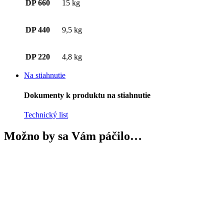
DP 660
15 kg
DP 440
9,5 kg
DP 220
4,8 kg
Na stiahnutie
Dokumenty k produktu na stiahnutie
Technický list
Možno by sa Vám páčilo…