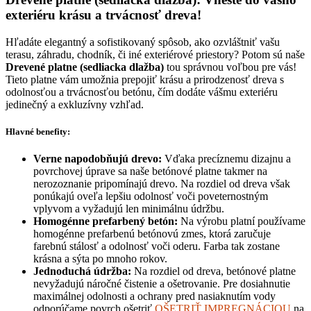
exteriéru krásu a trvácnosť dreva!
Hľadáte elegantný a sofistikovaný spôsob, ako ozvláštniť vašu
terasu, záhradu, chodník, či iné exteriérové priestory? Potom sú naše
Drevené platne (sedliacka dlažba)
tou správnou voľbou pre vás!
Tieto platne vám umožnia prepojiť krásu a prirodzenosť dreva s
odolnosťou a trvácnosťou betónu, čím dodáte vášmu exteriéru
jedinečný a exkluzívny vzhľad.
Hlavné benefity:
Verne napodobňujú drevo:
Vďaka precíznemu dizajnu a
povrchovej úprave sa naše betónové platne takmer na
nerozoznanie pripomínajú drevo. Na rozdiel od dreva však
ponúkajú oveľa lepšiu odolnosť voči poveternostným
vplyvom a vyžadujú len minimálnu údržbu.
Homogénne prefarbený betón:
Na výrobu platní používame
homogénne prefarbenú betónovú zmes, ktorá zaručuje
farebnú stálosť a odolnosť voči oderu. Farba tak zostane
krásna a sýta po mnoho rokov.
Jednoduchá údržba:
Na rozdiel od dreva, betónové platne
nevyžadujú náročné čistenie a ošetrovanie. Pre dosiahnutie
maximálnej odolnosti a ochrany pred nasiaknutím vody
odporúčame povrch ošetriť
OŠETRIŤ IMPREGNÁCIOU
na