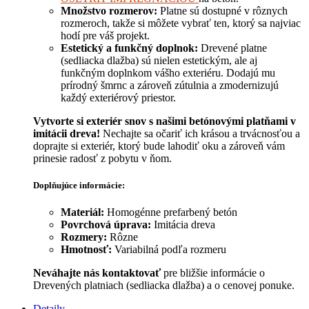
Množstvo rozmerov:
Platne sú dostupné v rôznych
rozmeroch, takže si môžete vybrať ten, ktorý sa najviac
hodí pre váš projekt.
Estetický a funkčný doplnok:
Drevené platne
(sedliacka dlažba) sú nielen estetickým, ale aj
funkčným doplnkom vášho exteriéru. Dodajú mu
prírodný šmrnc a zároveň zútulnia a zmodernizujú
každý exteriérový priestor.
Vytvorte si exteriér snov s našimi betónovými platňami v
imitácii dreva!
Nechajte sa očariť ich krásou a trvácnosťou a
doprajte si exteriér, ktorý bude lahodiť oku a zároveň vám
prinesie radosť z pobytu v ňom.
Doplňujúce informácie:
Materiál:
Homogénne prefarbený betón
Povrchová úprava:
Imitácia dreva
Rozmery:
Rôzne
Hmotnosť:
Variabilná podľa rozmeru
Neváhajte nás kontaktovať
pre bližšie informácie o
Drevených platniach (sedliacka dlažba) a o cenovej ponuke.
Detaily