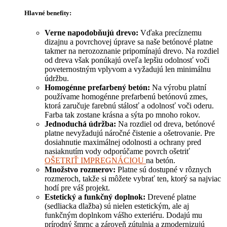
Hlavné benefity:
Verne napodobňujú drevo:
Vďaka precíznemu
dizajnu a povrchovej úprave sa naše betónové platne
takmer na nerozoznanie pripomínajú drevo. Na rozdiel
od dreva však ponúkajú oveľa lepšiu odolnosť voči
poveternostným vplyvom a vyžadujú len minimálnu
údržbu.
Homogénne prefarbený betón:
Na výrobu platní
používame homogénne prefarbenú betónovú zmes,
ktorá zaručuje farebnú stálosť a odolnosť voči oderu.
Farba tak zostane krásna a sýta po mnoho rokov.
Jednoduchá údržba:
Na rozdiel od dreva, betónové
platne nevyžadujú náročné čistenie a ošetrovanie. Pre
dosiahnutie maximálnej odolnosti a ochrany pred
nasiaknutím vody odporúčame povrch ošetriť
OŠETRIŤ IMPREGNÁCIOU
na betón.
Množstvo rozmerov:
Platne sú dostupné v rôznych
rozmeroch, takže si môžete vybrať ten, ktorý sa najviac
hodí pre váš projekt.
Estetický a funkčný doplnok:
Drevené platne
(sedliacka dlažba) sú nielen estetickým, ale aj
funkčným doplnkom vášho exteriéru. Dodajú mu
prírodný šmrnc a zároveň zútulnia a zmodernizujú