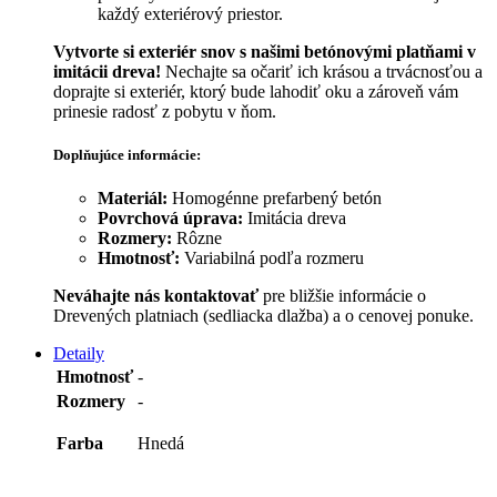
každý exteriérový priestor.
Vytvorte si exteriér snov s našimi betónovými platňami v
imitácii dreva!
Nechajte sa očariť ich krásou a trvácnosťou a
doprajte si exteriér, ktorý bude lahodiť oku a zároveň vám
prinesie radosť z pobytu v ňom.
Doplňujúce informácie:
Materiál:
Homogénne prefarbený betón
Povrchová úprava:
Imitácia dreva
Rozmery:
Rôzne
Hmotnosť:
Variabilná podľa rozmeru
Neváhajte nás kontaktovať
pre bližšie informácie o
Drevených platniach (sedliacka dlažba) a o cenovej ponuke.
Detaily
Hmotnosť
-
Rozmery
-
Farba
Hnedá