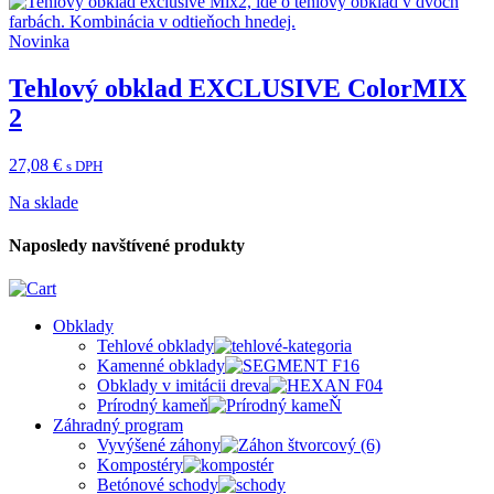
Novinka
Tehlový obklad EXCLUSIVE ColorMIX
2
27,08
€
s DPH
Na sklade
Naposledy navštívené produkty
Obklady
Tehlové obklady
Kamenné obklady
Obklady v imitácii dreva
Prírodný kameň
Záhradný program
Vyvýšené záhony
Kompostéry
Betónové schody