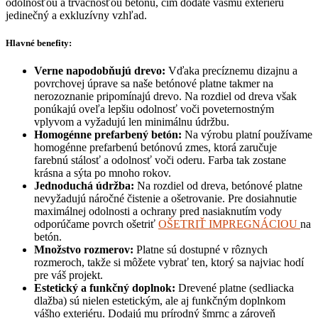
odolnosťou a trvácnosťou betónu, čím dodáte vášmu exteriéru
jedinečný a exkluzívny vzhľad.
Hlavné benefity:
Verne napodobňujú drevo:
Vďaka precíznemu dizajnu a
povrchovej úprave sa naše betónové platne takmer na
nerozoznanie pripomínajú drevo. Na rozdiel od dreva však
ponúkajú oveľa lepšiu odolnosť voči poveternostným
vplyvom a vyžadujú len minimálnu údržbu.
Homogénne prefarbený betón:
Na výrobu platní používame
homogénne prefarbenú betónovú zmes, ktorá zaručuje
farebnú stálosť a odolnosť voči oderu. Farba tak zostane
krásna a sýta po mnoho rokov.
Jednoduchá údržba:
Na rozdiel od dreva, betónové platne
nevyžadujú náročné čistenie a ošetrovanie. Pre dosiahnutie
maximálnej odolnosti a ochrany pred nasiaknutím vody
odporúčame povrch ošetriť
OŠETRIŤ IMPREGNÁCIOU
na
betón.
Množstvo rozmerov:
Platne sú dostupné v rôznych
rozmeroch, takže si môžete vybrať ten, ktorý sa najviac hodí
pre váš projekt.
Estetický a funkčný doplnok:
Drevené platne (sedliacka
dlažba) sú nielen estetickým, ale aj funkčným doplnkom
vášho exteriéru. Dodajú mu prírodný šmrnc a zároveň