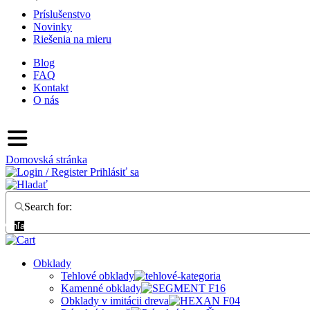
Príslušenstvo
Novinky
Riešenia na mieru
Blog
FAQ
Kontakt
O nás
Domovská stránka
Prihlásiť sa
Search for:
Vyhľadať
Obklady
Tehlové obklady
Kamenné obklady
Obklady v imitácii dreva