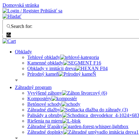
Domovská stránka
Prihlásiť sa
Search for:
Vyhľadať
Obklady
Tehlové obklady
Kamenné obklady
Obklady v imitácii dreva
Prírodný kameň
Záhradný program
Vyvýšené záhony
Kompostéry
Betónové schody
Záhradné dlažby
Palisády a obruby
Riešenia na mieru
Záhradné šľapáky
Záhradné doplnky