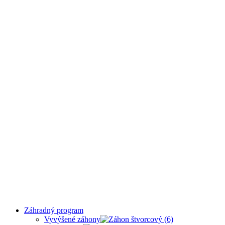
Záhradný program
Vyvýšené záhony