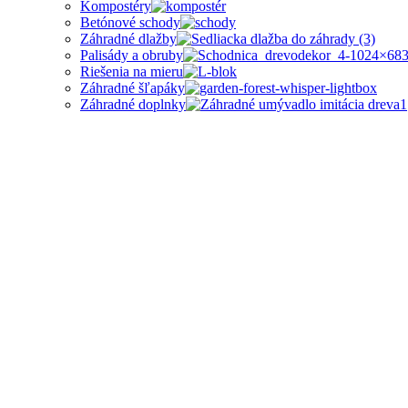
Kompostéry
Betónové schody
Záhradné dlažby
Palisády a obruby
Riešenia na mieru
Záhradné šľapáky
Záhradné doplnky